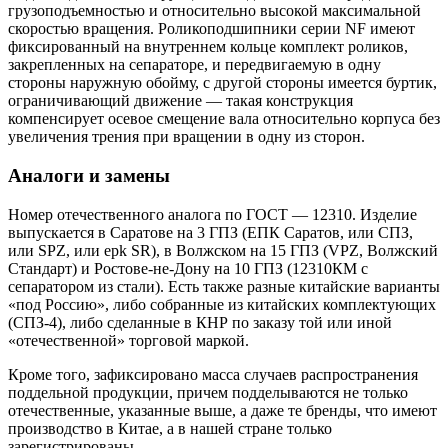
грузоподъемностью и относительно высокой максимальной
скоростью вращения. Роликоподшипники серии NF имеют
фиксированный на внутреннем кольце комплект роликов,
закрепленных на сепараторе, и передвигаемую в одну
стороны наружную обойму, с другой стороны имеется буртик,
ограничивающий движение — такая конструкция
компенсирует осевое смещение вала относительно корпуса без
увеличения трения при вращении в одну из сторон.
Аналоги и замены
Номер отечественного аналога по ГОСТ — 12310. Изделие
выпускается в Саратове на 3 ГПЗ (ЕПК Саратов, или СПЗ,
или SPZ, или epk SR), в Волжском на 15 ГПЗ (VPZ, Волжский
Стандарт) и Ростове-не-Дону на 10 ГПЗ (12310КМ с
сепаратором из стали). Есть также разные китайские варианты
«под Россию», либо собранные из китайских комплектующих
(СПЗ-4), либо сделанные в КНР по заказу той или иной
«отечественной» торговой маркой.
Кроме того, зафиксировано масса случаев распространения
поддельной продукции, причем подделываются не только
отечественные, указанные выше, а даже те бренды, что имеют
производство в Китае, а в нашей стране только
зарегистрированы.