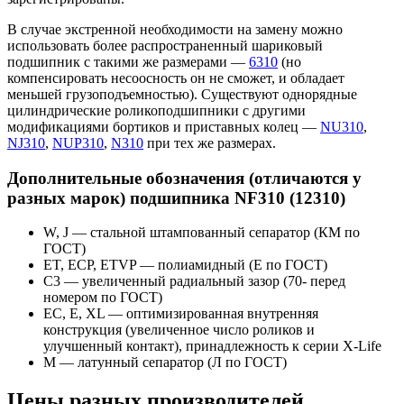
В случае экстренной необходимости на замену можно
использовать более распространенный шариковый
подшипник с такими же размерами —
6310
(но
компенсировать несоосность он не сможет, и обладает
меньшей грузоподъемностью). Существуют однорядные
цилиндрические роликоподшипники с другими
модификациями бортиков и приставных колец —
NU310
,
NJ310
,
NUP310
,
N310
при тех же размерах.
Дополнительные обозначения (отличаются у
разных марок) подшипника NF310 (12310)
W, J — стальной штампованный сепаратор (КМ по
ГОСТ)
ET, ECP, ETVP — полиамидный (Е по ГОСТ)
С3 — увеличенный радиальный зазор (70- перед
номером по ГОСТ)
EC, E, XL — оптимизированная внутренняя
конструкция (увеличенное число роликов и
улучшенный контакт), принадлежность к серии X-Life
М — латунный сепаратор (Л по ГОСТ)
Цены разных производителей