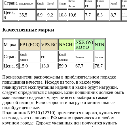
Китай
Китай
Китай
Кит
Страна
поддельные
Китай
Китай
Индия
Китай
Литва
РФ
РФ
РФ
Цена,
35,5
6,9
9,2
10,8
10,6
7,7
8,3
8,7
11
$
Качественные марки
NSK (W)
Марка
FBJ (EС3)
VPZ ВС
NACHI
NTN
KOYO
Китай
Китай
Страна
РФ
Япония
Япония
Япония
Япония
Цена, $
15,0
13,0
59,9
67,7
78,7
Производители расположены в приблизительном порядке
повышения качества. Исходя из того, в каком узле
планируется эксплуатация изделия и какие будут нагрузки,
следует определяться с маркой. Если подшипник должен быть
максимально надежным, лучше всего выбирать самый
дорогой импорт. Если скорости и нагрузки минимальные —
подойдут дешевые.
Подшипник NF310 (12310) применяется широко, купить его
из складского наличия в РФ можно практически в любом
крупном городе. Дороже указанных цен получится купить