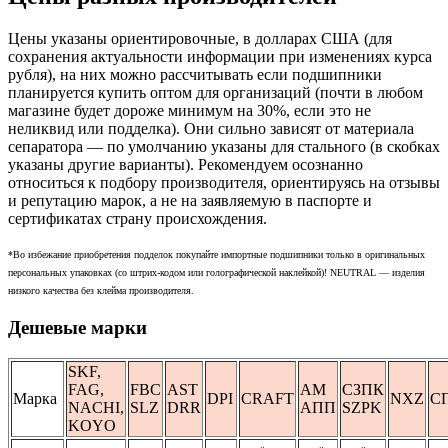
Цены указаны ориентировочные, в долларах США (для
сохранения актуальности информации при изменениях курса
рубля), на них можно рассчитывать если подшипники
планируется купить оптом для организаций (почти в любом
магазине будет дороже минимум на 30%, если это не
неликвид или подделка). Они сильно зависят от материала
сепаратора — по умолчанию указаны для стального (в скобках
указаны другие варианты). Рекомендуем осознанно
относиться к подбору производителя, ориентируясь на отзывы
и репутацию марок, а не на заявляемую в паспорте и
сертификатах страну происхождения.
*Во избежание приобретения подделок покупайте импортные подшипники только в оригинальных
персональных упаковках (со штрих-кодом или голографической наклейкой)! NEUTRAL — изделия
низкого качества без клейма производителя.
Дешевые марки
SKF,
FAG,
FBC
AST
АМ
СЗПК
Марка
DPI
CRAFT
NXZ
СП
NACHI,
SLZ
DRR
АПП
SZPK
KOYO