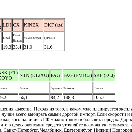
Z
LDI
CX
KINEX
DKF (км)
B
Китай
Китай
Slovakia (хран.)
ГДР DDR
Польша
19,3
33,4
31,0
31,6
NSK (ET)
NTN (ET2XU)
FAG
FAG (EM1C3)
SKF (ECJ)
KOYO
пония
Япония
Германия
Германия
Швеция
9,2
66,1
84,2
148,3
105,7
ия качества. Исходя из того, в каком узле планируется эксплуа
лучше всего выбирать самый дорогой импорт. Если скорости и
ладского наличия в РФ можно только в больших городах. Дороже
к что в целях экономии средств уточняйте возможную стоимост
а, Санкт-Петербург, Челябинск, Екатеринбург, Нижний Новгород