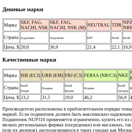
Дешевые марки
SKF, FAG,
SKF, FAG,
NP
Марка
NEUTRAL
TDR
NACHI, NSK
NACHI, NSK (М)
NR
Страна
поддельные
поддельные
КНР
Китай
Китай
Цена, $
20,0
36,9
21,4
22,1
16,9
Качественные марки
Марка
ISB (ECJ)
URB (EM)
FBJ (C3)
FERSA (NR/C3)
NKE
Китай
Китай
Китай
Страна
Румыния
Испания
Я
Италия
Япония
Австрия
Цена, $
23,2
31,5
19,0
46,2
56,9
4
Производители расположены в приблизительном порядке повышен
маркой. Если подшипник должен быть максимально надежным, 
Подшипник NUP310 применяется ограниченно, купить его из ск
мелких региональных фирмах (посредники) или магазинах, та
(или их дилеров), располагающихся в таких городах как Москв