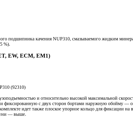
ного подшипника качения NUP310, смазываемого жидким минера
5 %).
ET, EW, ECM, EM1)
рузоподъемностью и относительно высокой максимальной скор
у) и фиксированную с двух сторон бортами наружную обойму — 
комплекте идет также плоское упорное кольцо для фиксации на 
туни — выше.