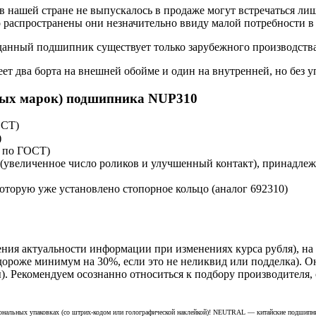
 нашей стране не выпускалось в продаже могут встречаться лиш
распространены они незначительно ввиду малой потребности в
данный подшипник существует только зарубежного производства
еет два борта на внешней обойме и один на внутренней, но без
ных марок) подшипника NUP310
ОСТ)
)
м по ГОСТ)
(увеличенное число роликов и улучшенный контакт), принадлежн
оторую уже установлено стопорное кольцо (аналог 692310)
ния актуальности информации при изменениях курса рубля), н
дороже минимум на 30%, если это не неликвид или подделка). О
). Рекомендуем осознанно относиться к подбору производителя, 
ональных упаковках (со штрих-кодом или голографической наклейкой)! NEUTRAL — китайские подшипни