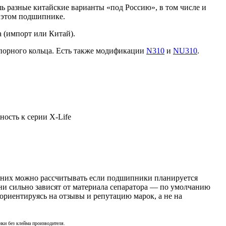
ь разные китайские варианты «под Россию», в том числе и
 этом подшипнике.
 (импорт или Китай).
 упорного кольца. Есть также модификации
N310
и
NU310
.
ость к серии X-Life
а них можно рассчитывать если подшипники планируется
ни сильно зависят от материала сепаратора — по умолчанию
ориентируясь на отзывы и репутацию марок, а не на
ки без клейма производителя.