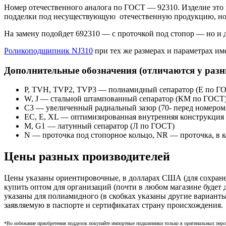
Номер отечественного аналога по ГОСТ — 92310. Изделие это в
подделки под несуществующую отечественную продукцию, но 
На замену подойдет 692310 — с проточкой под стопор — но и 
Роликоподшипник NJ310
при тех же размерах и параметрах им
Дополнительные обозначения (отличаются у раз
P, TVH, TVP2, TVP3 — полиамидный сепаратор (Е по Г
W, J — стальной штампованный сепаратор (КМ по ГОСТ
С3 — увеличенный радиальный зазор (70- перед номеро
EC, E, XL — оптимизированная внутренняя конструкция 
М, G1 — латунный сепаратор (Л по ГОСТ)
N — проточка под стопорное кольцо, NR — проточка, в к
Цены разных производителей
Цены указаны ориентировочные, в долларах США (для сохране
купить оптом для организаций (почти в любом магазине будет 
указаны для полиамидного (в скобках указаны другие варианты
заявляемую в паспорте и сертификатах страну происхождения.
*Во избежание приобретения подделок покупайте импортные подшипники только в оригинальных перс