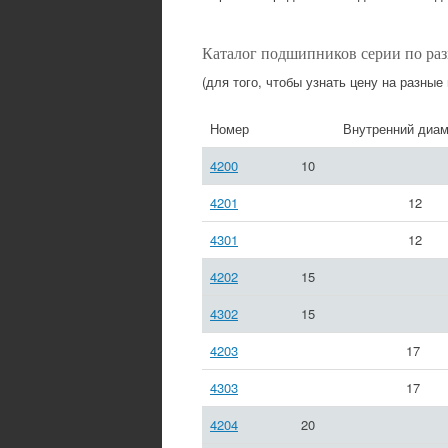
Каталог подшипников серии по ра
(для того, чтобы узнать цену на разные
Номер
Внутренний диам
4200
10
4201
12
4301
12
4202
15
4302
15
4203
17
4303
17
4204
20