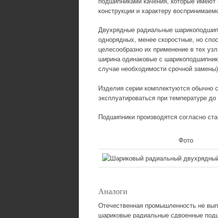
подшипниками качения, которые имеют 
конструкции и характеру воспринимаемо
Двухрядные радиальные шарикоподшипни
однорядных, менее скоростные, но спос
целесообразно их применение в тех уз
ширина одинаковые с шарикоподшипни
случае необходимости срочной замены)
Изделия серии комплектуются обычно с
эксплуатироваться при температуре до 
Подшипники производятся согласно стан
Фото
Аналоги
Отечественная промышленность не выпу
шариковые радиальные сдвоенные подш