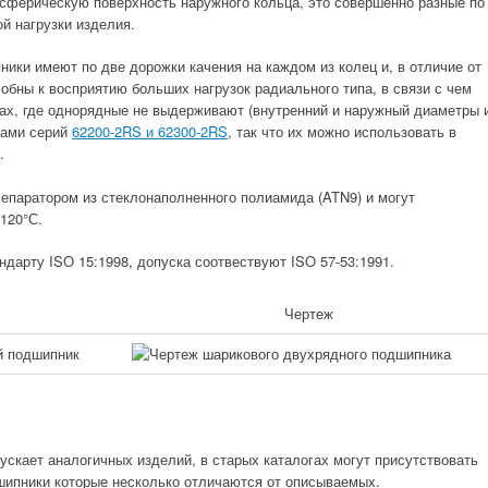
сферическую поверхность наружного кольца, это совершенно разные по
й нагрузки изделия.
ки имеют по две дорожки качения на каждом из колец и, в отличие от
обны к восприятию больших нагрузок радиального типа, в связи с чем
лах, где однорядные не выдерживают (внутренний и наружный диаметры 
ками серий
62200-2RS и 62300-2RS
, так что их можно использовать в
.
епаратором из стеклонаполненного полиамида (ATN9) и могут
120°С.
дарту ISO 15:1998, допуска соотвествуют ISO 57-53:1991.
Чертеж
скает аналогичных изделий, в старых каталогах могут присутствовать
ипники которые несколько отличаются от описываемых.