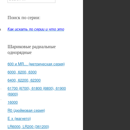
Поиск по серии:
Как искать по серии и что это
и
Шариковые радиальные
однорядные
600 и MR… (метрическая серия)
6000, 6200, 6300
6400, 62200, 62300
61700 (6700), 61800 (6800), 61900
(6900)
16000
R0 (дюймовая серия)
E x (магнето)
LR6000, LR200 (361200)