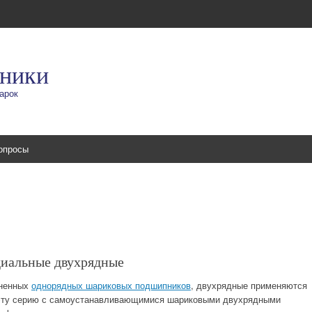
ники
арок
опросы
иальные двухрядные
аненных
однорядных шариковых подшипников
, двухрядные применяются
ь эту серию с самоустанавливающимися шариковыми двухрядными