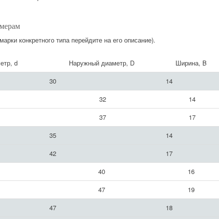
змерам
 марки конкретного типа перейдите на его описание).
етр, d
Наружный диаметр, D
Ширина, B
30
14
32
14
37
17
35
14
42
17
40
16
47
19
47
18