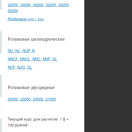
32000, 33000, 30200, 32200, 33200,
32300
Дюймовые xxx / xxx
Роликовые цилиндрические
NU, NJ, NUP, N
NNCF, NNCL, NNC, NNF, SL
NCF, NJG, SL
Роликовые двухрядные
22000, 23000, 24000, 21300
Текущий курс для расчетов: 1 $ =
100 рублей