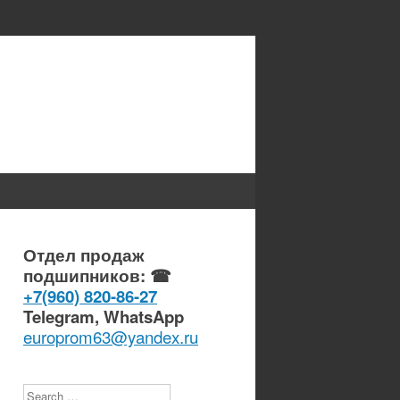
Отдел продаж
подшипников: ☎
+7(960) 820-86-27
Telegram, WhatsApp
europrom63@yandex.ru
Search