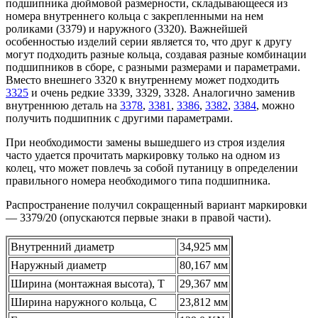
подшипника дюймовой размерности, складывающееся из
номера внутреннего кольца с закрепленными на нем
роликами (3379) и наружного (3320). Важнейшей
особенностью изделий серии является то, что друг к другу
могут подходить разные кольца, создавая разные комбинации
подшипников в сборе, с разными размерами и параметрами.
Вместо внешнего 3320 к внутреннему может подходить
3325
и очень редкие 3339, 3329, 3328. Аналогично заменив
внутреннюю деталь на
3378
,
3381
,
3386
,
3382
,
3384
, можно
получить подшипник с другими параметрами.
При необходимости замены вышедшего из строя изделия
часто удается прочитать маркировку только на одном из
колец, что может повлечь за собой путаницу в определении
правильного номера необходимого типа подшипника.
Распространение получил сокращенный вариант маркировки
— 3379/20 (опускаются первые знаки в правой части).
Внутренний диаметр
34,925 мм
Наружный диаметр
80,167 мм
Ширина (монтажная высота), T
29,367 мм
Ширина наружного кольца, С
23,812 мм