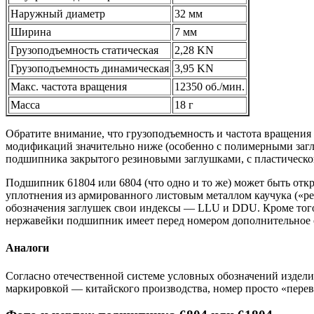
Наружный диаметр
32 мм
Ширина
7 мм
Грузоподъемность статическая
2,28 KN
Грузоподъемность динамическая
3,95 KN
Макс. частота вращения
12350 об./мин.
Масса
18 г
Обратите внимание, что грузоподъемность и частота вращения 
модификаций значительно ниже (особенно с полимерными заглуш
подшипника закрытого резиновыми заглушками, с пластическо
Подшипник 61804 или 6804 (что одно и то же) может быть отк
уплотнения из армированного листовым металлом каучука («ре
обозначения заглушек свои индексы — LLU и DDU. Кроме того
нержавейки подшипник имеет перед номером дополнительное 
Аналоги
Согласно отечественной системе условных обозначений изделие 
маркировкой — китайского производства, номер просто «перев