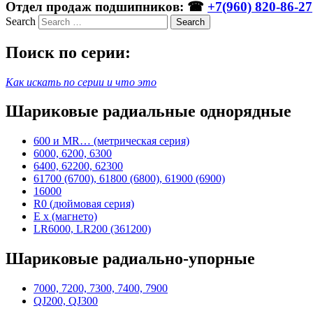
Отдел продаж подшипников: ☎
+7(960) 820-86-27
Search
Поиск по серии:
Как искать по серии и что это
Шариковые радиальные однорядные
600 и MR… (метрическая серия)
6000, 6200, 6300
6400, 62200, 62300
61700 (6700), 61800 (6800), 61900 (6900)
16000
R0 (дюймовая серия)
E x (магнето)
LR6000, LR200 (361200)
Шариковые радиально-упорные
7000, 7200, 7300, 7400, 7900
QJ200, QJ300