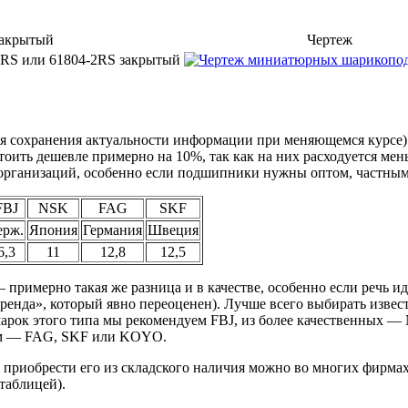
акрытый
Чертеж
ля сохранения актуальности информации при меняющемся курсе
тоить дешевле примерно на 10%, так как на них расходуется мень
организаций, особенно если подшипники нужны оптом, частным 
FBJ
NSK
FAG
SKF
ерж.
Япония
Германия
Швеция
6,3
11
12,8
12,5
 примерно такая же разница и в качестве, особенно если речь и
 бренда», который явно переоценен). Лучше всего выбирать изв
арок этого типа мы рекомендуем FBJ, из более качественных — N
ым — FAG, SKF или KOYO.
приобрести его из складского наличия можно во многих фирмах,
таблицей).