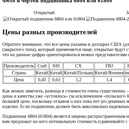
Фото и чертеж подшипника 6804 или 61804
Открытый
З
Цены разных производителей
Обратите внимание, что все цены указаны в долларах США (д
(закрытого типа), который применяется чаще, открытые будут с
что на данные цифры ориентироваться можно представителям 
Производитель
Craft
NIS
CX
FBJ
Страна
Китай
Китай
Китай/Польша
Китай/Япония
н
Цена
0,45
0,63
1,2
1,4
Как можно заметить, разница в стоимости очень существенна —
цены и качества уже «устоялось» (за исключением «польского
большей цене, поскольку отзывов о них пока нет (из дешевых м
изделие. Если подшипник должен быть максимально надежн
Подшипник 6804 (61804) является широко распространенным и 
вам предложат на него оптимальную стоимость (сравнивайте с 