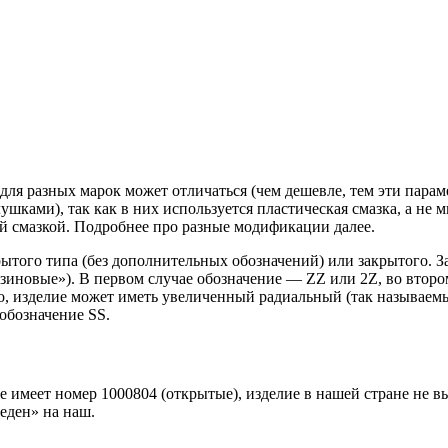
для разных марок может отличаться (чем дешевле, тем эти парам
ками), так как в них используется пластическая смазка, а не 
й смазкой. Подробнее про разные модификации далее.
рытого типа (без дополнительных обозначений) или закрытого. 
зиновые»). В первом случае обозначение — ZZ или 2Z, во втор
, изделие может иметь увеличенный радиальный (так называемы
обозначение SS.
имеет номер 1000804 (открытые), изделие в нашей стране не выпу
еден» на наш.