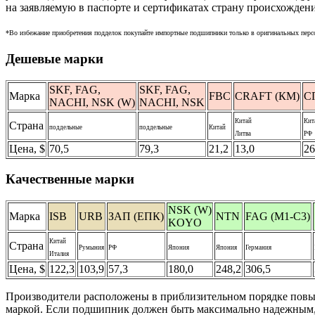
на заявляемую в паспорте и сертификатах страну происхождени
*Во избежание приобретения подделок покупайте импортные подшипники только в оригинальных перс
Дешевые марки
SKF, FAG,
SKF, FAG,
Марка
FBC
CRAFT (КМ)
С
NACHI, NSK (W)
NACHI, NSK
Китай
Кит
Страна
поддельные
поддельные
Китай
Литва
РФ
Цена, $
70,5
79,3
21,2
13,0
26
Качественные марки
NSK (W)
Марка
ISB
URB
ЗАП (ЕПК)
NTN
FAG (M1-C3)
KOYO
Китай
Страна
Румыния
РФ
Япония
Япония
Германия
Италия
Цена, $
122,3
103,9
57,3
180,0
248,2
306,5
Производители расположены в приблизительном порядке повышен
маркой. Если подшипник должен быть максимально надежным, 