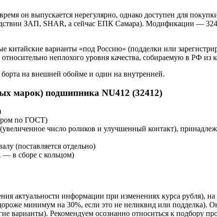
ремя он выпускается нерегулярно, однако доступен для покупки
едствии ЗАП, SHAR, а сейчас ЕПК Самара). Модификации — 324
е китайские варианты «под Россию» (подделки или зарегистрир
тносительно неплохого уровня качества, собираемую в РФ из 
а борта на внешней обойме и один на внутренней.
ных марок) подшипника NU412 (32412)
)
ером по ГОСТ)
(увеличенное число роликов и улучшенный контакт), принадлежн
алу (поставляется отдельно)
— в сборе с кольцом)
ния актуальности информации при изменениях курса рубля), н
дороже минимум на 30%, если это не неликвид или подделка). О
угие варианты). Рекомендуем осознанно относиться к подбору пр