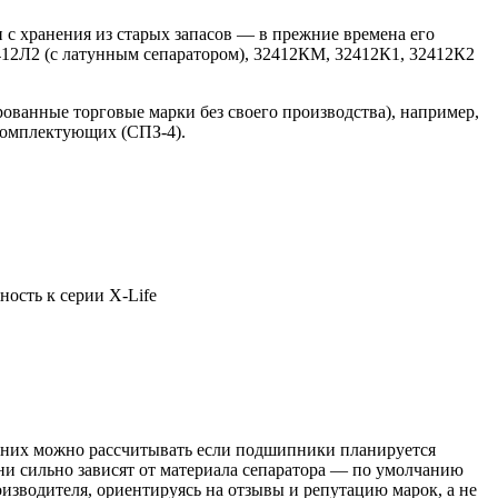
 с хранения из старых запасов — в прежние времена его
12Л2 (с латунным сепаратором), 32412КМ, 32412К1, 32412К2
ованные торговые марки без своего производства), например,
комплектующих (СПЗ-4).
ость к серии X-Life
а них можно рассчитывать если подшипники планируется
ни сильно зависят от материала сепаратора — по умолчанию
оизводителя, ориентируясь на отзывы и репутацию марок, а не