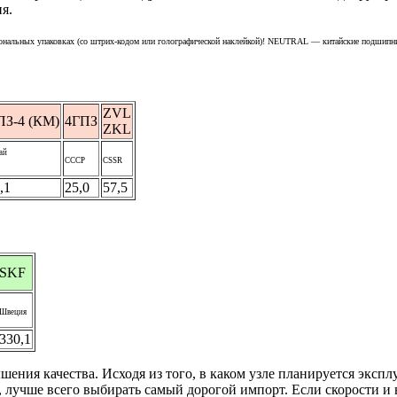
я.
ональных упаковках (со штрих-кодом или голографической наклейкой)! NEUTRAL — китайские подшипни
ZVL
ПЗ-4 (КМ)
4ГПЗ
ZKL
ай
СССР
CSSR
,1
25,0
57,5
SKF
Швеция
330,1
ия качества. Исходя из того, в каком узле планируется эксплуа
лучше всего выбирать самый дорогой импорт. Если скорости и