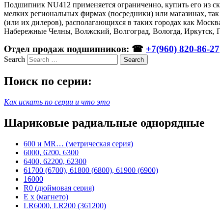
Подшипник NU412 применяется ограниченно, купить его из скл
мелких региональных фирмах (посредники) или магазинах, та
(или их дилеров), располагающихся в таких городах как Москв
Набережные Челны, Волжский, Волгоград, Вологда, Иркутск, П
Отдел продаж подшипников: ☎
+7(960) 820-86-27
Search
Поиск по серии:
Как искать по серии и что это
Шариковые радиальные однорядные
600 и MR… (метрическая серия)
6000, 6200, 6300
6400, 62200, 62300
61700 (6700), 61800 (6800), 61900 (6900)
16000
R0 (дюймовая серия)
E x (магнето)
LR6000, LR200 (361200)