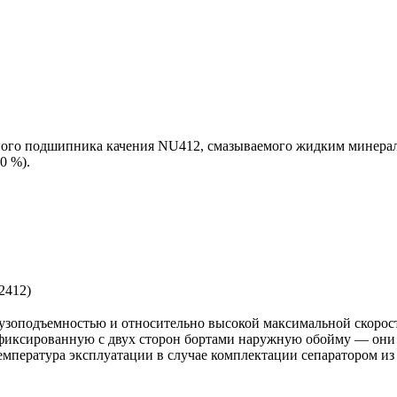
ного подшипника качения NU412, смазываемого жидким минерал
0 %).
рузоподъемностью и относительно высокой максимальной скор
и фиксированную с двух сторон бортами наружную обойму — они
емпература эксплуатации в случае комплектации сепаратором из