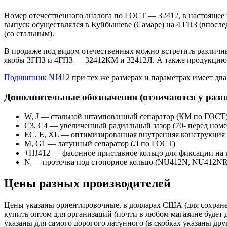
Номер отечественного аналога по ГОСТ — 32412, в настоящее в
выпуск осуществлялся в Куйбышеве (Самаре) на 4 ГПЗ (впосл
(со стальным).
В продаже под видом отечественных можно встретить различны
якобы 3ГПЗ и 4ГПЗ — 32412КМ и 32412Л. А также продукцию о
Подшипник NJ412
при тех же размерах и параметрах имеет дв
Дополнительные обозначения (отличаются у раз
W, J — стальной штампованный сепаратор (КМ по ГОСТ
С3, C4 — увеличенный радиальный зазор (70- перед ном
EC, E, XL — оптимизированная внутренняя конструкция 
М, G1 — латунный сепаратор (Л по ГОСТ)
+HJ412 — фасонное приставное кольцо для фиксации на в
N — проточка под стопорное кольцо (NU412N, NU412NR 
Цены разных производителей
Цены указаны ориентировочные, в долларах США (для сохране
купить оптом для организаций (почти в любом магазине будет 
указаны для самого дорогого латунного (в скобках указаны др