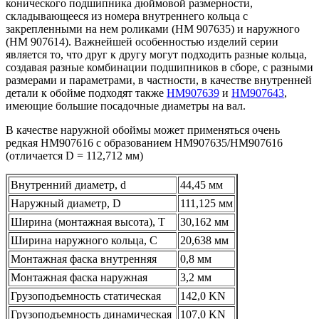
конического подшипника дюймовой размерности,
складывающееся из номера внутреннего кольца с
закрепленными на нем роликами (HM 907635) и наружного
(HM 907614). Важнейшей особенностью изделий серии
является то, что друг к другу могут подходить разные кольца,
создавая разные комбинации подшипников в сборе, с разными
размерами и параметрами, в частности, в качестве внутренней
детали к обойме подходят также
HM907639
и
HM907643
,
имеющие большие посадочные диаметры на вал.
В качестве наружной обоймы может применяться очень
редкая HM907616 с образованием HM907635/HM907616
(отличается D = 112,712 мм)
Внутренний диаметр, d
44,45 мм
Наружный диаметр, D
111,125 мм
Ширина (монтажная высота), T
30,162 мм
Ширина наружного кольца, С
20,638 мм
Монтажная фаска внутренняя
0,8 мм
Монтажная фаска наружная
3,2 мм
Грузоподъемность статическая
142,0 KN
Грузоподъемность динамическая
107,0 KN