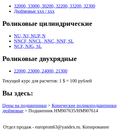
32000, 33000, 30200, 32200, 33200, 32300
Дюймовые xxx / xxx
Роликовые цилиндрические
NU, NJ, NUP, N
NNCF, NNCL, NNC, NNF, SL
NCF, NJG, SL
Роликовые двухрядные
22000, 23000, 24000, 21300
Текущий курс для расчетов: 1 $ = 100 рублей
Вы здесь:
Цены на подшипники
>
Конические роликоподшипники
дюймовые
> Подшипник HM907635/HM907614
Отдел продаж - europrom63@yandex.ru. Копирование