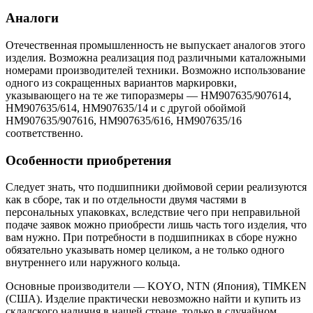
Аналоги
Отечественная промышленность не выпускает аналогов этого
изделия. Возможна реализация под различными каталожными
номерами производителей техники. Возможно использование
одного из сокращенных вариантов маркировки,
указывающего на те же типоразмеры — HM907635/907614,
HM907635/614, HM907635/14 и с другой обоймой
HM907635/907616, HM907635/616, HM907635/16
соответственно.
Особенности приобретения
Следует знать, что подшипники дюймовой серии реализуются
как в сборе, так и по отдельности двумя частями в
персональных упаковках, вследствие чего при неправильной
подаче заявок можно приобрести лишь часть того изделия, что
вам нужно. При потребности в подшипниках в сборе нужно
обязательно указывать номер целиком, а не только одного
внутреннего или наружного кольца.
Основные производители — KOYO, NTN (Япония), TIMKEN
(США). Изделие практически невозможно найти и купить из
складского наличия в нашей стране, только в случайном