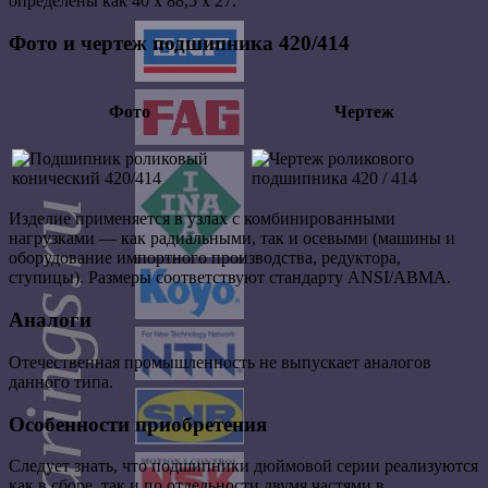
определены как 40 х 88,5 х 27.
Фото и чертеж подшипника 420/414
Фото
Чертеж
Изделие применяется в узлах с комбинированными
нагрузками — как радиальными, так и осевыми (машины и
оборудование импортного производства, редуктора,
ступицы). Размеры соответствуют стандарту ANSI/ABMA.
Аналоги
Отечественная промышленность не выпускает аналогов
данного типа.
Особенности приобретения
Следует знать, что подшипники дюймовой серии реализуются
как в сборе, так и по отдельности двумя частями в