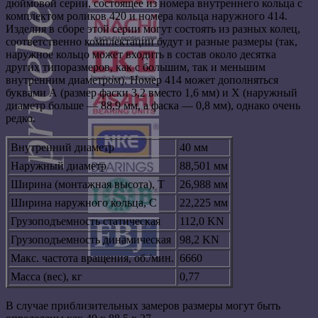
дюймовой серии, состоящее из номера внутреннего кольца с
комплектом роликов 420 и номера кольца наружного 414.
Изделия в сборе этой серии могут состоять из разных колец,
соответственно комплектации будут и разные размеры (так,
наружное кольцо может входить в состав около десятка
других типоразмеров, как с большим, так и меньшим
внутренним диаметром). Номер 414 может дополняться
буквами А (размер фаски 3,2 вместо 1,6 мм) и X (наружный
диаметр больше — 88,9 мм, а фаска — 0,8 мм), однако очень
редко.
Внутренний диаметр
40 мм
Наружный диаметр
88,501 мм
Ширина (монтажная высота), T
26,988 мм
Ширина наружного кольца, С
22,225 мм
Грузоподъемность статическая
112,0 KN
Грузоподъемность динамическая
98,2 KN
Макс. частота вращения, об./мин.
6660
Масса (вес), кг
0,77
В случае приблизительных замеров размеры могут быть