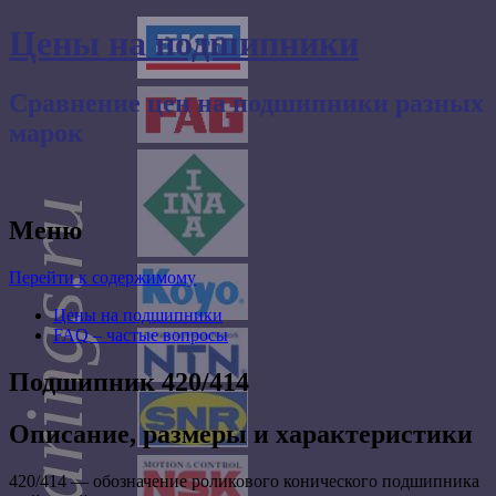
Цены на подшипники
Сравнение цен на подшипники разных
марок
Меню
Перейти к содержимому
Цены на подшипники
FAQ – частые вопросы
Подшипник 420/414
Описание, размеры и характеристики
420/414 — обозначение роликового конического подшипника