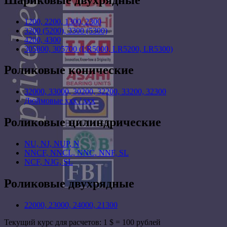
1200, 2200, 1300, 2300
3200 (5200), 3300 (5300)
4200, 4300
305800, 305700 (LR5000, LR5200, LR5300)
Роликовые конические
32000, 33000, 30200, 32200, 33200, 32300
Дюймовые xxx / xxx
Роликовые цилиндрические
NU, NJ, NUP, N
NNCF, NNCL, NNC, NNF, SL
NCF, NJG, SL
Роликовые двухрядные
22000, 23000, 24000, 21300
Текущий курс для расчетов: 1 $ = 100 рублей