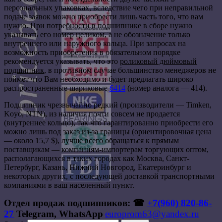
персональных упаковках, вследствие чего при неправильной
подаче заявок можно приобрести лишь часть того, что вам
нужно. При потребности в подшипнике в сборе нужно
указывать его номер целиком, а не обозначение только
внутреннего или наружного кольца. При запросах на
возможность приобретения в обязательном порядке
рекомендуется указывать, что это
роликовый дюймовый
подшипник
, в противном случае большинство менеджеров не
поймет что Вам необходимо и будет предлагать широко
распространенные шариковые
6414
(номер аналога — 414).
Подшипник чрезвычайно редкий (производители — Timken,
Koyo, NTN), из наличия почти совсем не продается
(внутреннее кольцо), так что гарантированно приобрести его
можно лишь под заказ из-за границы (ориентировочная цена
— около 15,7 $), лучше всего обращаться к прямым
поставщикам — компаниям-импортерам торгующих оптом,
располагающихся в таких городах как Москва, Санкт-
Петербург, Казань, Нижний Новгород, Екатеринбург и
некоторых других, с последующей доставкой транспортными
компаниями в ваш населенный пункт.
Отдел продаж подшипников: ☎
+7(960) 820-86-
27
Telegram, WhatsApp
europrom63@yandex.ru