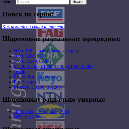
Search
Поиск по серии:
Как искать по серии и что это
Шариковые радиальные однорядные
600 и MR… (метрическая серия)
6000, 6200, 6300
6400, 62200, 62300
61700 (6700), 61800 (6800), 61900 (6900)
16000
R0 (дюймовая серия)
E x (магнето)
LR6000, LR200 (361200)
Шариковые радиально-упорные
7000, 7200, 7300, 7400, 7900
QJ200, QJ300
Шариковые двухрядные