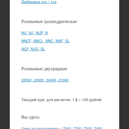
Дюймовые xxx / xxx
Роликовые цилиндрические
NU, NJ, NUP, N
NNCF, NNCL, NNC, NNF, SL
NCF, NJG, SL
Роликовые двухрядные
22000, 23000, 24000, 21300
Текущий курс для расчетов: 1 $ = 100 рублей
Вы здесь:
Цены на подшипники
>
7000, 7200, 7300, 7400,