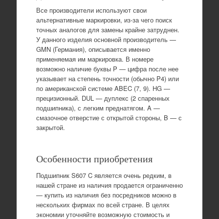
Все производители используют свои
альтернативные маркировки, из-за чего поиск
точных аналогов для замены крайне затруднен.
У данного изделия основной производитель —
GMN (Германия), описывается именно
применяемая им маркировка. В номере
возможно наличие буквы P — цифра после нее
указывает на степень точности (обычно P4) или
по американской системе ABEC (7, 9). HG —
прецизионный. DUL — дуплекс (2 спаренных
подшипника), с легким преднатягом. A —
смазочное отверстие с открытой стороны, B — с
закрытой.
Особенности приобретения
Подшипник S607 C является очень редким, в
нашей стране из наличия продается ограниченно
— купить из наличия без посредников можно в
нескольких фирмах по всей стране. В целях
экономии уточняйте возможную стоимость и