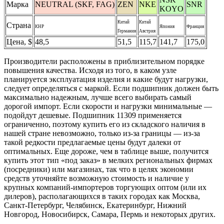
Марка
NEUTRAL (SKF, FAG)
ZEN
NKE
SNR
KOYO
Китай
Китай
Страна
КНР
Япония
Франция
Германия
Австрия
Цена, $
48,5
51,5
115,7
141,7
175,0
Производители расположены в приблизительном порядке
повышения качества. Исходя из того, в каком узле
планируется эксплуатация изделия и какие будут нагрузки,
следует определяться с маркой. Если подшипник должен быть
максимально надежным, лучше всего выбирать самый
дорогой импорт. Если скорости и нагрузки минимальные —
подойдут дешевые. Подшипник 11309 применяется
ограниченно, поэтому купить его из складского наличия в
нашей стране невозможно, только из-за границы — из-за
такой редкости предлагаемые цены будут далеки от
оптимальных. Еще дороже, чем в таблице выше, получится
купить этот тип «под заказ» в мелких региональных фирмах
(посредники) или магазинах, так что в целях экономии
средств уточняйте возможную стоимость и наличие у
крупных компаний-импортеров торгующих оптом (или их
дилеров), располагающихся в таких городах как Москва,
Санкт-Петербург, Челябинск, Екатеринбург, Нижний
Новгород, Новосибирск, Самара, Пермь и некоторых других.