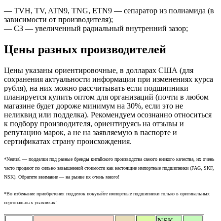
— TVH, TV, ATN9, TNG, ETN9 — сепаратор из полиамида (в
зависимости от производителя);
— C3 — увеличенный радиальный внутренний зазор;
Цены разных производителей
Цены указаны ориентировочные, в долларах США (для
сохранения актуальности информации при изменениях курса
рубля), на них можно рассчитывать если подшипники
планируется купить оптом для организаций (почти в любом
магазине будет дороже минимум на 30%, если это не
неликвид или подделка). Рекомендуем осознанно относиться
к подбору производителя, ориентируясь на отзывы и
репутацию марок, а не на заявляемую в паспорте и
сертификатах страну происхождения.
*Neutral — подделки под разные бренды китайского производства самого низкого качества, их очень
часто продают по сильно завышенной стоимости как настоящие импортные подшипники (FAG, SKF,
NSK). Обратите внимание — на рынке их очень много!
*Во избежание приобретения подделок покупайте импортные подшипники только в оригинальных
персональных упаковках!
NSK