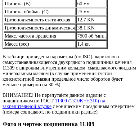
Ширина (B)
60 мм
Ширина обоймы (С)
25 мм
Грузоподъемность статическая
12,7 KN
Грузоподъемность динамическая
38,1 KN
Макс. частота вращения
7500 об./мин.
Масса (вес)
1,4 кг.
В таблице приведены параметры (по ISO) шарикового
самоустанавливающегося двухрядного подшипника качения
11309 с широким внутренним кольцом, смазываемого жидким
минеральным маслом (в случае применения густой
консистентной смазки предельное число оборотов будет
меньше примерно на 30 %).
ВНИМАНИЕ! Не перепутайте данное изделие с
подшипником по ГОСТ
11309 (1310K+H310) на
закрепительной втулке
с коническим посадочным отверстием
(номера совпадают, но подшипники разные).
Фото и чертеж подшипника 11309