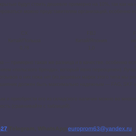
ткрытые будут стоить дешевле примерно на 10%, так как на
нтироваться можно представителям организаций, особенно 
CX
FBJ
Китай/Польша
Китай/Япония
н
0,78
1,0
а — примерно такая же разница и в качестве, особенно есл
ением «польского бренда», который явно переоценен). Лу
 отзывов о них пока нет (из дешевых марок этого типа мы 
и подшипник должен быть максимально надежным — FAG, SKF
м и приобрести его из складского наличия можно во многи
ость (сравнивайте с таблицей).
-27
Telegram, WhatsApp
europrom63@yandex.ru