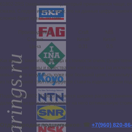
61802-2RS (закрытого типа), который применяется чаще, о
смазка. Следует иметь в виду, что на данные цифры орие
сложно будет купить по ним.
Производитель
Craft
NIS
Страна
Китай
Китай
Цена
0,31
0,5
Как можно заметить, разница в стоимости очень существенн
соотношение цены и качества уже «устоялось» (за исключ
новые часто могут быть хуже при большей цене, поскольку
из того, в какой узел планируется ставить изделие. Есл
Подшипник 6802 (61802) является широко распространенны
далеко не везде вам предложат на него оптимальную стоим
Отдел продаж подшипников: ☎
+7(960) 820-86