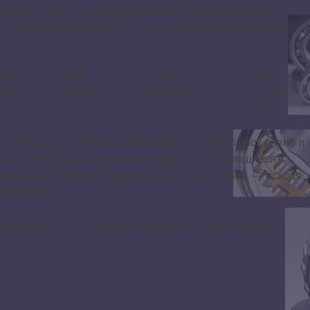
 них расходуется меньше материала, не закладывается
если подшипники нужны оптом, частным же лицам очень
FBJ
NSK
FAG
SKF
ерж.
Япония
Германия
Швеция
5,4
8,3
10,0
10,0
и речь идет о марках, поставляемых на наш рынок давно и
чше всего выбирать известные марки — появляющиеся
рекомендуем FBJ, из более качественных — NSK), — исходя
 или KOYO.
х фирмах, расположенных в крупных городах, однако