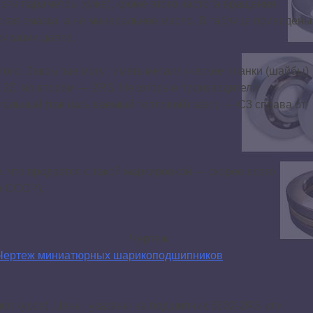
эти параметры хуже), кроме этого частота вращения
ская смазка, а не минеральное масло. В таблице приведены
фикации далее.
ытого. Закрытые могут иметь металлические планки (шайбы)
и 2Z, во втором — 2RS. Некоторые производители
иальный (так называемый тепловой) зазор — С3 справа от
, что продается с такой маркировкой — скорее всего
н СССР).
Чертеж
ся курсе). Цены указаны на подшипник 6802-2RS или