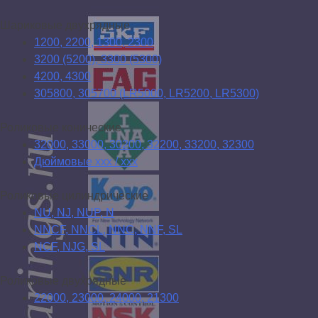
Шариковые двухрядные
1200, 2200, 1300, 2300
3200 (5200), 3300 (5300)
4200, 4300
305800, 305700 (LR5000, LR5200, LR5300)
Роликовые конические
32000, 33000, 30200, 32200, 33200, 32300
Дюймовые xxx / xxx
Роликовые цилиндрические
NU, NJ, NUP, N
NNCF, NNCL, NNC, NNF, SL
NCF, NJG, SL
Роликовые двухрядные
22000, 23000, 24000, 21300