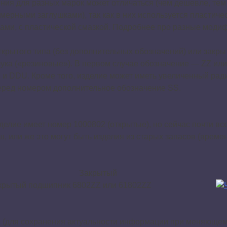
ния для разных марок может отличаться (чем дешевле, тем 
ерными заглушками), так как в них используется пластиче
ами, с пластической смазкой. Подробнее про разные моди
открытого типа (без дополнительных обозначений) или закр
ука («резиновые»). В первом случае обозначение — ZZ ил
 и DDU. Кроме того, изделие может иметь увеличенный рад
еред номером дополнительное обозначение SS.
елие имеет номер 1000802 (открытые), но сейчас почти все
, или же это могут быть изделия из старых запасов (време
Закрытый
А (для сохранения актуальности информации при меняющем