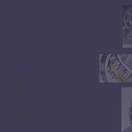
15 мм
24 мм
5 мм
0,79 KN
1,52 KN
28500 об./мин.
7,4 г