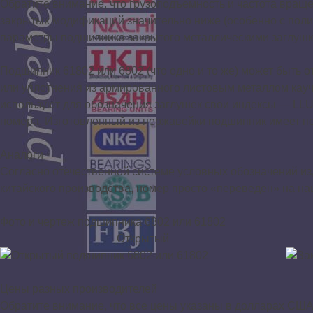
Обратите внимание, что грузоподъемность и частота враще
закрытых модификаций значительно ниже (особенно с полим
параметры подшипника закрытого металлическими заглушк
Подшипник 61802 или 6802 (что одно и то же) может быть 
или уплотнения из армированного листовым металлом кауч
используют для обозначения заглушек свои индексы — LLU
номера. Изготовленный из нержавейки подшипник имеет п
Аналоги
Согласно отечественной системе условных обозначений изд
китайского производства, номер просто «переведен» на наш
Фото и чертеж подшипника 6802 или 61802
Открытый
Цены разных производителей
Обратите внимание, что все цены указаны в долларах СШ