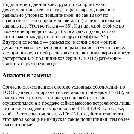
Подшипники данной конструкции воспринимают
двухсторонние осевые нагрузки (как пара однорядных
радиально-упорных подшипников, но занимают по
сравнению с этой парой меньше места) и незначительные
радиальные. Угол контакта — 35°. На наружной обойме во
избежание проворота могут быть 2 фиксирующих паза,
расположенных друг напротив друга (суффикс N2).
Внутреннее кольцо — разъемное, в связи с чем монтаж
деталей можно осуществлять по раздельности (учитывайте,
что при неаккуратной распаковке подшипника шарики могут
растеряться!). У подшипников серии Q (Q312) разъемным
является наружное кольцо.
Аналоги и замены
Согласно отечественной системе условных обозначений по
ГОСТ данный типоразмер имеет аналог с номером 176312, но
выпуск его фактически никогда в нашей стране не
осуществлялся, а в продаже сейчас массово встречаются лишь
китайские подделки с маркировкой 3 ГПЗ 176312Л и даже,
якобы 2 степени точности, 2-176312Л (в действительности
этот завод вообще не выпускал такие подшипники, тем более
высокоточные).