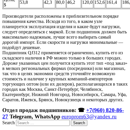
53,8
42,3
80,0
46,2
120,0
152,6
161,4
186
$
Производители расположены в приблизительном порядке
повышения качества. Исходя из того, в каком узле
планируется эксплуатация изделия и какие будут нагрузки,
следует определяться с маркой. Если подшипник должен быть
максимально надежным, лучше всего выбирать самый
дорогой импорт. Если скорости и нагрузки минимальные —
подойдут дешевые.
Подшипник QJ312 применяется ограниченно, купить его из
складского наличия в РФ можно только в больших городах.
Дороже указанных цен получится купить этот тип «под заказ»
в мелких региональных фирмах (посредники) или магазинах,
так что в целях экономии средств уточняйте возможную
стоимость и наличие у крупных компаний-импортеров
торгующих оптом (или их дилеров), располагающихся в таких
городах как Москва, Санкт-Петербург, Челябинск,
Екатеринбург, Нижний Новгород, Новосибирск, Самара, Уфа,
Саратов, Ижевск, Брянск, Новокузнецк и некоторых других.
Отдел продаж подшипников: ☎
+7(960) 820-86-
27
Telegram, WhatsApp
europrom63@yandex.ru
Search