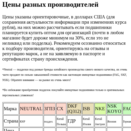
Цены разных производителей
Цены указаны ориентировочные, в долларах США (для
сохранения актуальности информации при изменениях курса
рубля), на них можно рассчитывать если подшипники
планируется купить оптом для организаций (почти в любом
магазине будет дороже минимум на 30%, если это не
неликвид или подделка). Рекомендуем осознанно относиться
к подбору производителя, ориентируясь на отзывы и
репутацию марок, а не на заявляемую в паспорте и
сертификатах страну происхождения.
*Neutral — подделки под разные бренды китайского производства самого низкого качества, их очень
часто продают по сильно завышенной стоимости как настоящие импортные подшипники (FAG, SKF,
NSK). Обратите внимание — на рынке их очень много!
*Во избежание приобретения подделок покупайте импортные подшипники только в оригинальных
персональных упаковках!
DKF
NSK
Марка
NEUTRAL
3ГПЗ
CX
ISB
NKE
FA
(Q312)
KOYO
Китай
Китай
Китай
Страна
ГДР
КНР
поддел.
Япония
Герма
Польша
Италия
Австрия
Цена,