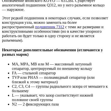
Обозначение японского KOYO — 6312BI. Существует
аналогичный подшипник Q312, но у него разъемное кольцо
— наружное.
Этот редкий подшипник в некоторых случаях, если позволяет
конструкция узла, можно заменить на более
распространенный
подшипник 7312
с теми же размерами и
конструктивными особенностями (но в качестве упорного
работать он будет только в одну сторону и не является
разъемным).
Некоторые дополнительные обозначения (отличаются у
разных марок)
MА, MPA, MB или M — массивный латунный
сепаратор, центрируемый по внешнему кольцу
FA — стальной сепаратор
TVP или PHAS — полиамидный сепаратор (или
близкий к этому материал)
С2, С3, С4 — группы радиального зазора от меньшего к
большему
L — указывает, что зазор соответствует нижней
половине своей группы
N2 — 2 фиксирующих паза