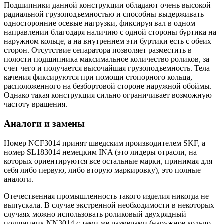
Подшипники данной конструкции обладают очень высокой
радиальной грузоподъемностью и способны выдерживать
односторонние осевые нагрузки, фиксируя вал в одном
направлении благодаря наличию с одной стороны буртика на
наружном кольце, а на внутреннем эти буртики есть с обеих
сторон. Отсутствие сепаратора позволяет разместить в
полости подшипника максимальное количество роликов, за
счет чего и получается высочайшая грузоподъемность. Тела
качения фиксируются при помощи стопорного кольца,
расположенного на безбортовой стороне наружной обоймы.
Однако такая конструкция сильно ограничивает возможную
частоту вращения.
Аналоги и замены
Номер NCF3014 принят шведским производителем SKF, а
номер SL183014 немецким INA (это лидеры отрасли, на
которых ориентируются все остальные марки, принимая для
себя либо первую, либо вторую маркировку), это полные
аналоги.
Отечественная промышленность такого изделия никогда не
выпускала. В случае экстренной необходимости в некоторых
случаях можно использовать роликовый двухрядный
подшипник NN3014 с теми же размерами (наружное кольцо