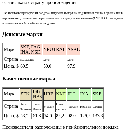
сертификатах страну происхождения.
*Во избежание приобретения подделок покупайте импортные подшипники только в оригинальных
персональных упаковках (со штрих-кодом или голографической наклейкой)! NEUTRAL — изделия
низкого качества без клейма производителя.
Дешевые марки
SKF, FAG,
Марка
NEUTRAL
ASAL
INA, NSK
Страна
поддельные
Китай
Китай
Цена, $
69,5
50,0
97,9
Качественные марки
ISB
Марка
ZEN
URB
NKE
IDC
INA
SKF
NBS
Китай
Китай
Китай
Страна
Румыния
Германия
Германия
Швеция
Германия
Италия
Австрия
Цена, $
53,5
61,3
54,6
82,2
98,0
129,2
133,3
Производители расположены в приблизительном порядке