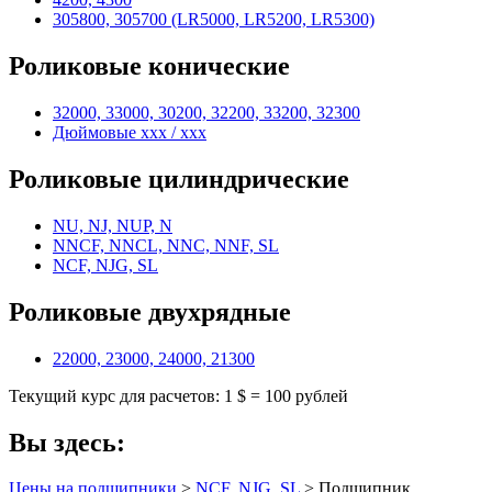
305800, 305700 (LR5000, LR5200, LR5300)
Роликовые конические
32000, 33000, 30200, 32200, 33200, 32300
Дюймовые xxx / xxx
Роликовые цилиндрические
NU, NJ, NUP, N
NNCF, NNCL, NNC, NNF, SL
NCF, NJG, SL
Роликовые двухрядные
22000, 23000, 24000, 21300
Текущий курс для расчетов: 1 $ = 100 рублей
Вы здесь:
Цены на подшипники
>
NCF, NJG, SL
> Подшипник