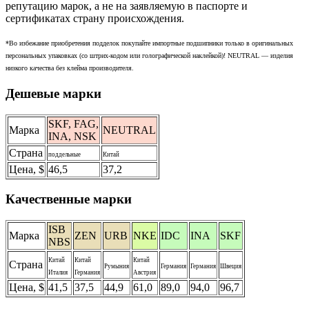
репутацию марок, а не на заявляемую в паспорте и
сертификатах страну происхождения.
*Во избежание приобретения подделок покупайте импортные подшипники только в оригинальных
персональных упаковках (со штрих-кодом или голографической наклейкой)! NEUTRAL — изделия
низкого качества без клейма производителя.
Дешевые марки
SKF, FAG,
Марка
NEUTRAL
INA, NSK
Страна
поддельные
Китай
Цена, $
46,5
37,2
Качественные марки
ISB
Марка
ZEN
URB
NKE
IDC
INA
SKF
NBS
Китай
Китай
Китай
Страна
Румыния
Германия
Германия
Швеция
Италия
Германия
Австрия
Цена, $
41,5
37,5
44,9
61,0
89,0
94,0
96,7