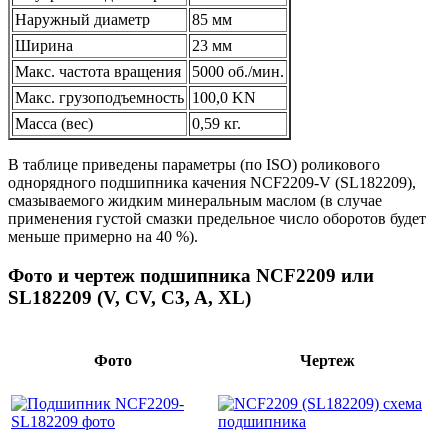
Наружный диаметр
85 мм
Ширина
23 мм
Макс. частота вращения
5000 об./мин.
Макс. грузоподъемность
100,0 KN
Масса (вес)
0,59 кг.
В таблице приведены параметры (по ISO) роликового
однорядного подшипника качения NCF2209-V (SL182209),
смазываемого жидким минеральным маслом (в случае
применения густой смазки предельное число оборотов будет
меньше примерно на 40 %).
Фото и чертеж подшипника NCF2209 или
SL182209 (V, CV, C3, A, XL)
Фото
Чертеж