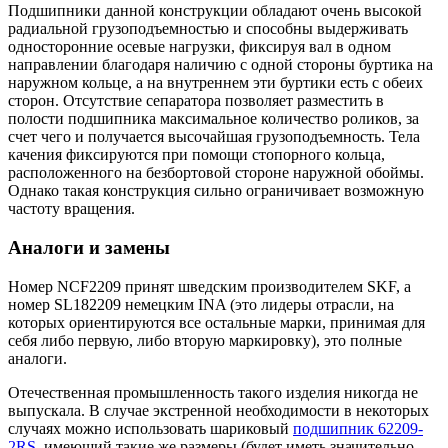
Подшипники данной конструкции обладают очень высокой
радиальной грузоподъемностью и способны выдерживать
односторонние осевые нагрузки, фиксируя вал в одном
направлении благодаря наличию с одной стороны буртика на
наружном кольце, а на внутреннем эти буртики есть с обеих
сторон. Отсутствие сепаратора позволяет разместить в
полости подшипника максимальное количество роликов, за
счет чего и получается высочайшая грузоподъемность. Тела
качения фиксируются при помощи стопорного кольца,
расположенного на безбортовой стороне наружной обоймы.
Однако такая конструкция сильно ограничивает возможную
частоту вращения.
Аналоги и замены
Номер NCF2209 принят шведским производителем SKF, а
номер SL182209 немецким INA (это лидеры отрасли, на
которых ориентируются все остальные марки, принимая для
себя либо первую, либо вторую маркировку), это полные
аналоги.
Отечественная промышленность такого изделия никогда не
выпускала. В случае экстренной необходимости в некоторых
случаях можно использовать шариковый
подшипник 62209-
2RS
, имеющий такие же размеры (будет иметь значительно