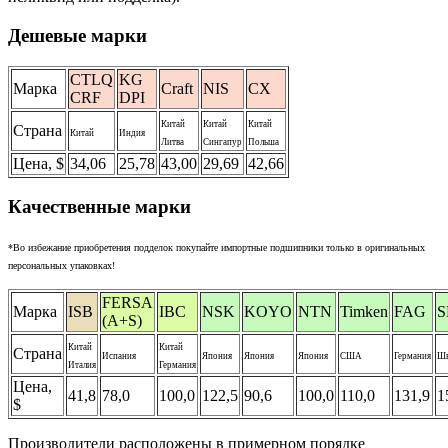
Дешевые марки
CTLQ
KG
Марка
Craft
NIS
CX
CRF
DPI
Китай
Китай
Китай
Страна
Китай
Индия
Литва
Сингапур
Польша
Цена, $
34,06
25,78
43,00
29,69
42,66
Качественные марки
*Во избежание приобретения подделок покупайте импортные подшипники только в оригинальных
персональных упаковках!
FERSA
Марка
ISB
IBC
NSK
KOYO
NTN
Timken
FAG
S
(A+S)
Китай
Китай
Страна
Испания
Япония
Япония
Япония
США
Германия
Шв
Италия
Германия
Цена,
41,8
78,0
100,0
122,5
90,6
100,0
110,0
131,9
1
$
Производители расположены в примерном порядке