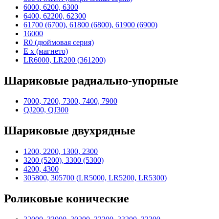
6000, 6200, 6300
6400, 62200, 62300
61700 (6700), 61800 (6800), 61900 (6900)
16000
R0 (дюймовая серия)
E x (магнето)
LR6000, LR200 (361200)
Шариковые радиально-упорные
7000, 7200, 7300, 7400, 7900
QJ200, QJ300
Шариковые двухрядные
1200, 2200, 1300, 2300
3200 (5200), 3300 (5300)
4200, 4300
305800, 305700 (LR5000, LR5200, LR5300)
Роликовые конические