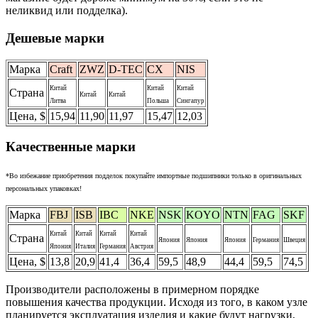
неликвид или подделка).
Дешевые марки
Марка
Craft
ZWZ
D-TEC
CX
NIS
Китай
Китай
Китай
Страна
Китай
Китай
Литва
Польша
Сингапур
Цена, $
15,94
11,90
11,97
15,47
12,03
Качественные марки
*Во избежание приобретения подделок покупайте импортные подшипники только в оригинальных
персональных упаковках!
Марка
FBJ
ISB
IBC
NKE
NSK
KOYO
NTN
FAG
SKF
Китай
Китай
Китай
Китай
Страна
Япония
Япония
Япония
Германия
Швеция
Япония
Италия
Германия
Австрия
Цена, $
13,8
20,9
41,4
36,4
59,5
48,9
44,4
59,5
74,5
Производители расположены в примерном порядке
повышения качества продукции. Исходя из того, в каком узле
планируется эксплуатация изделия и какие будут нагрузки,