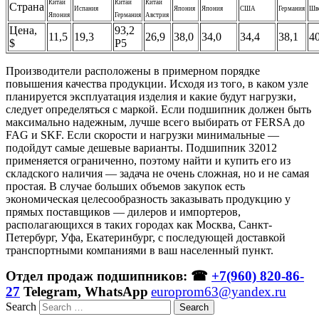
Китай
Китай
Китай
Страна
Испания
Япония
Япония
США
Германия
Шв
Япония
Германия
Австрия
Цена,
93,2
11,5
19,3
26,9
38,0
34,0
34,4
38,1
40
$
P5
Производители расположены в примерном порядке
повышения качества продукции. Исходя из того, в каком узле
планируется эксплуатация изделия и какие будут нагрузки,
следует определяться с маркой. Если подшипник должен быть
максимально надежным, лучше всего выбирать от FERSA до
FAG и SKF. Если скорости и нагрузки минимальные —
подойдут самые дешевые варианты. Подшипник 32012
применяется ограниченно, поэтому найти и купить его из
складского наличия — задача не очень сложная, но и не самая
простая. В случае больших объемов закупок есть
экономическая целесообразность заказывать продукцию у
прямых поставщиков — дилеров и импортеров,
располагающихся в таких городах как Москва, Санкт-
Петербург, Уфа, Екатеринбург, с последующей доставкой
транспортными компаниями в ваш населенный пункт.
Отдел продаж подшипников: ☎
+7(960) 820-86-
27
Telegram, WhatsApp
europrom63@yandex.ru
Search