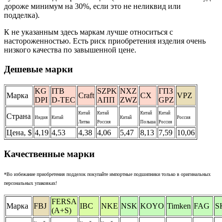
дороже минимум на 30%, если это не неликвид или
подделка).
К не указанным здесь маркам лучше относиться с
настороженностью. Есть риск приобретения изделия очень
низкого качества по завышенной цене.
Дешевые марки
KG
ITB
SZPK
NXZ
ГПЗ
Марка
Craft
CX
VPZ
DPI
D-TEC
АПП
ZWZ
GPZ
Китай
Китай
Китай
Китай
Страна
Индия
Китай
Китай
Россия
Литва
Россия
Польша
Россия
Цена, $
4,19
4,53
4,38
4,06
5,47
8,13
7,59
10,06
Качественные марки
*Во избежание приобретения подделок покупайте импортные подшипники только в оригинальных
персональных упаковках!
FERSA
Марка
FBJ
IBC
NKE
NSK
KOYO
Timken
FAG
S
(A+S)