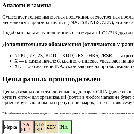
Аналоги и замены
Существует только импортная продукция, отечественная пром
несколькими производителями (INA, ISB, NBS, ZEN), это не с
Подобрать на замену подшипник с размерами 15*47*19 другой
Дополнительные обозначения (отличаются у раз
NPPU, ZZ, 2Z, KDDU, KDD, 2RS, 2HRS, 2RSR — закрытый
X — в самом начале буквенного индекса указывает на ц
XL — обозначение INA, указывающее на принадлежность 
Цены разных производителей
Цены указаны ориентировочные, в долларах США (для сохране
купить оптом для организаций (почти в любом магазине будет 
ориентируясь на отзывы и репутацию марок, а не на заявляему
*Во избежание приобретения подделок покупайте импортные подшипники только в оригинальных персон
INA
NBS
Марка
ZEN
INA
SKF
ISB