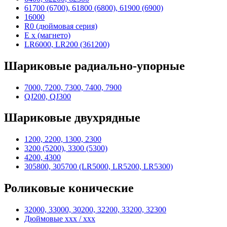
61700 (6700), 61800 (6800), 61900 (6900)
16000
R0 (дюймовая серия)
E x (магнето)
LR6000, LR200 (361200)
Шариковые радиально-упорные
7000, 7200, 7300, 7400, 7900
QJ200, QJ300
Шариковые двухрядные
1200, 2200, 1300, 2300
3200 (5200), 3300 (5300)
4200, 4300
305800, 305700 (LR5000, LR5200, LR5300)
Роликовые конические
32000, 33000, 30200, 32200, 33200, 32300
Дюймовые xxx / xxx