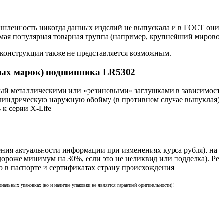
ышленность никогда данных изделий не выпускала и в ГОСТ он
амая популярная товарная группа (например, крупнейший мирово
 конструкции также не представляется возможным.
ных марок) подшипника LR5302
 металлическими или «резиновыми» заглушками в зависимости
илиндрическую наружную обойму (в противном случае выпуклая
к серии X-Life
ния актуальности информации при изменениях курса рубля), н
дороже минимум на 30%, если это не неликвид или подделка). Р
ю в паспорте и сертификатах страну происхождения.
альных упаковках (но и наличие упаковки не является гарантией оригинальности)!