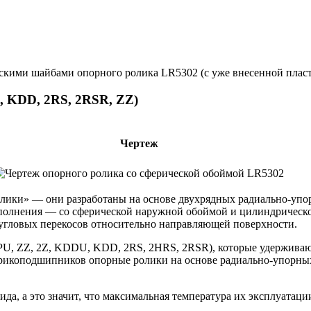
скими шайбами опорного ролика LR5302 (с уже внесенной пласт
 KDD, 2RS, 2RSR, ZZ)
Чертеж
ики» — они разработаны на основе двухрядных радиально-упор
полнения — со сферической наружной обоймой и цилиндрическо
 угловых перекосов относительно направляющей поверхности.
PU, ZZ, 2Z, KDDU, KDD, 2RS, 2HRS, 2RSR), которые удержива
арикоподшипников опорные ролики на основе радиально-упорны
а, а это значит, что максимальная температура их эксплуатаци