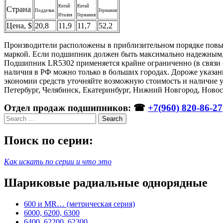
Китай
Китай
Страна
Поддельн.
Германия
Италия
Германия
Цена, $
20,8
11,9
11,7
52,2
Производители расположены в приблизительном порядке повышен
маркой. Если подшипник должен быть максимально надежным, 
Подшипник LR5302 применяется крайне ограниченно (в связи с
наличия в РФ можно только в больших городах. Дороже указанн
экономии средств уточняйте возможную стоимость и наличие у
Петербург, Челябинск, Екатеринбург, Нижний Новгород, Новос
Отдел продаж подшипников: ☎
+7(960) 820-86-27
Search
Поиск по серии:
Как искать по серии и что это
Шариковые радиальные однорядные
600 и MR… (метрическая серия)
6000, 6200, 6300
6400, 62200, 62300