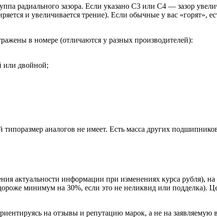
ппа радиального зазора. Если указано С3 или C4 — зазор увел
ширяется и увеличивается трение). Если обычные у вас «горят», 
тражены в номере (отличаются у разных производителей):
й или двойной;
типоразмер аналогов не имеет. Есть масса других подшипников 
ния актуальности информации при изменениях курса рубля), н
 дороже минимум на 30%, если это не неликвид или подделка). 
риентируясь на отзывы и репутацию марок, а не на заявляемую 