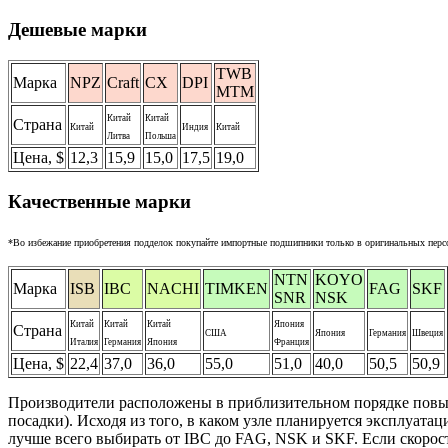
Дешевые марки
TWB
Марка
NPZ
Craft
CX
DPI
MTM
Китай
Китай
Страна
Китай
Индия
Китай
Литва
Польша
Цена, $
12,3
15,9
15,0
17,5
19,0
Качественные марки
*Во избежание приобретения подделок покупайте импортные подшипники только в оригинальных перс
NTN
KOYO
Марка
ISB
IBC
NACHI
TIMKEN
FAG
SKF
SNR
NSK
Китай
Китай
Китай
Япония
Страна
США
Япония
Германия
Швеция
Италия
Германия
Япония
Франция
Цена, $
22,4
37,0
36,0
55,0
51,0
40,0
50,5
50,9
Производители расположены в приблизительном порядке повыш
посадки). Исходя из того, в каком узле планируется эксплуата
лучше всего выбирать от IBC до FAG, NSK и SKF. Если скоро