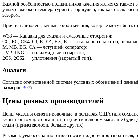
Важной особенностью подшипников качения является также гру
узлах с высокой температурой (зазор нужен, так как сталь рас
зазором.
Прочие наиболее значимые обозначения, которые могут быть о
W33 — Канавка для смазки и смазочные отверстия;
CC, EC, CE4, CJ, E, EA, EX, E1 — стальной сепаратор, цельны
M, MB, EG, CA — латунный сепаратор;
TVP, TNG — полиамидный сепаратор;
2CS, 2CS2 — уплотнения (закрытый тип).
Аналоги
Согласно отечественной системе условных обозначений данный 
размеров
307
).
Цены разных производителей
Цены указаны ориентировочные, в долларах США (для сохране
купить оптом для организаций (почти в любом магазине будет
стали (применяемость больше других).
Рекомендуем осознанно относиться к подбору производителя, о