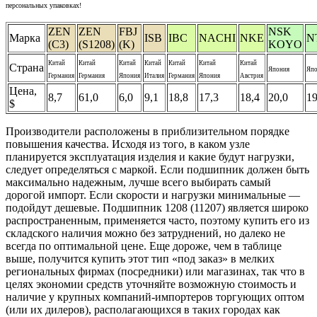
персональных упаковках!
ZEN
ZEN
FBJ
NSK
Марка
ISB
IBC
NACHI
NKE
N
(C3)
(S1208)
(K)
KOYO
Китай
Китай
Китай
Китай
Китай
Китай
Китай
Страна
Япония
Япо
Германия
Германия
Япония
Италия
Германия
Япония
Австрия
Цена,
8,7
61,0
6,0
9,1
18,8
17,3
18,4
20,0
19
$
Производители расположены в приблизительном порядке
повышения качества. Исходя из того, в каком узле
планируется эксплуатация изделия и какие будут нагрузки,
следует определяться с маркой. Если подшипник должен быть
максимально надежным, лучше всего выбирать самый
дорогой импорт. Если скорости и нагрузки минимальные —
подойдут дешевые. Подшипник 1208 (11207) является широко
распространенным, применяется часто, поэтому купить его из
складского наличия можно без затруднений, но далеко не
всегда по оптимальной цене. Еще дороже, чем в таблице
выше, получится купить этот тип «под заказ» в мелких
региональных фирмах (посредники) или магазинах, так что в
целях экономии средств уточняйте возможную стоимость и
наличие у крупных компаний-импортеров торгующих оптом
(или их дилеров), располагающихся в таких городах как