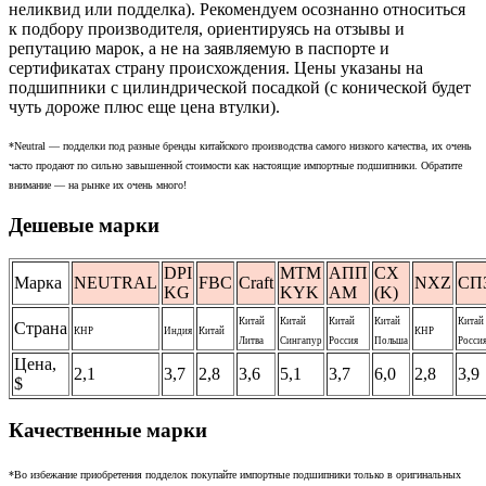
неликвид или подделка). Рекомендуем осознанно относиться
к подбору производителя, ориентируясь на отзывы и
репутацию марок, а не на заявляемую в паспорте и
сертификатах страну происхождения. Цены указаны на
подшипники с цилиндрической посадкой (с конической будет
чуть дороже плюс еще цена втулки).
*Neutral — подделки под разные бренды китайского производства самого низкого качества, их очень
часто продают по сильно завышенной стоимости как настоящие импортные подшипники. Обратите
внимание — на рынке их очень много!
Дешевые марки
DPI
MTM
АПП
CX
Марка
NEUTRAL
FBC
Craft
NXZ
СП
KG
KYK
АМ
(K)
Китай
Китай
Китай
Китай
Китай
Страна
КНР
Индия
Китай
КНР
Литва
Сингапур
Россия
Польша
Росси
Цена,
2,1
3,7
2,8
3,6
5,1
3,7
6,0
2,8
3,9
$
Качественные марки
*Во избежание приобретения подделок покупайте импортные подшипники только в оригинальных