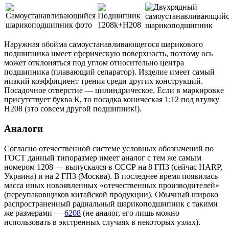
Наружная обойма самоустанавливающегося шарикового
подшипника имеет сферическую поверхность, поэтому ось
может отклоняться под углом относительно центра
подшипника (плавающий сепаратор). Изделие имеет самый
низкий коэффициент трения среди других конструкций.
Посадочное отверстие — цилиндрическое. Если в маркировке
присутствует буква К, то посадка коническая 1:12 под втулку
H208 (это совсем другой подшипник!).
Аналоги
Согласно отечественной системе условных обозначений по
ГОСТ данный типоразмер имеет аналог с тем же самым
номером 1208 — выпускался в СССР на 8 ГПЗ (сейчас HARP,
Украина) и на 2 ГПЗ (Москва). В последнее время появилась
масса иных новоявленных «отечественных производителей»
(переупаковщиков китайской продукции). Обычный широко
распространенный радиальный шарикоподшипник с такими
же размерами —
6208
(не аналог, его лишь можно
использовать в экстренных случаях в некоторых узлах).