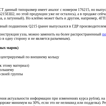
Т данный типоразмер имеет аналог с номером 176215, но выпуск
215ЕШ2, но этой продукции уже не осталось), а в продаже сейч
ла, а латунный). Но клеймо может быть и другим, например, 4ГП
ный подшипник Q215 (ранее выпускался в ГДР производителем 
конструкция узла, можно заменить на более распространенный
п
о в одну сторону и не является разъемным).
ных марок)
 центрируемый по внешнему кольцу
 этому материал)
большему
е своей группы
ния актуальности информации при изменениях курса рубля), н
дороже минимум на 30%, если это не неликвид или подделка). Р