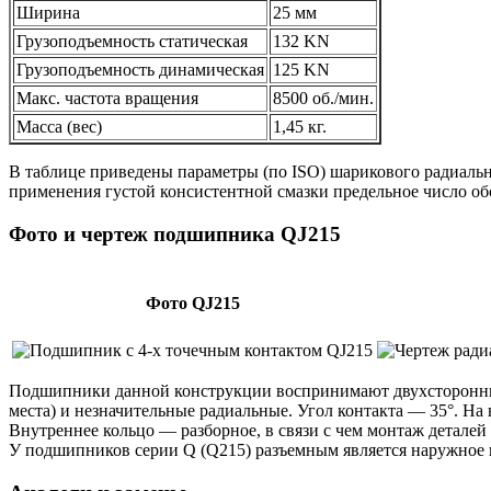
Ширина
25 мм
Грузоподъемность статическая
132 KN
Грузоподъемность динамическая
125 KN
Макс. частота вращения
8500 об./мин.
Масса (вес)
1,45 кг.
В таблице приведены параметры (по ISO) шарикового радиаль
применения густой консистентной смазки предельное число об
Фото и чертеж подшипника QJ215
Фото QJ215
Подшипники данной конструкции воспринимают двухсторонние
места) и незначительные радиальные. Угол контакта — 35°. Н
Внутреннее кольцо — разборное, в связи с чем монтаж деталей
У подшипников серии Q (Q215) разъемным является наружное 