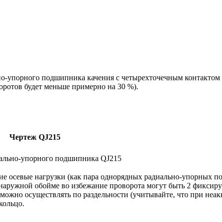
но-упорного подшипника качения с четырехточечным контактом
оротов будет меньше примерно на 30 %).
Чертеж QJ215
 осевые нагрузки (как пара однорядных радиально-упорных по
а наружной обойме во избежание проворота могут быть 2 фиксир
 можно осуществлять по раздельности (учитывайте, что при неа
кольцо.