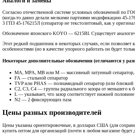
Аналоги и замены
Согласно отечественной системе условных обозначений по ГОС
(когда-то давно делали мелкими партиями модификацию 45-176
3 ГПЗ 45-176215Л (сепаратор не текстолитовый, как у оригина
Обозначение японского KOYO — 6215BI. Существует аналогич
Этот редкий подшипник в некоторых случаях, если позволяет 
особенностями (но в качестве упорного работать он будет тольк
Некоторые дополнительные обозначения (отличаются у раз
MА, MPA, MB или M — массивный латунный сепаратор,
FA — стальной сепаратор
TVP или PHAS — полиамидный сепаратор (или близкий к
С2, С3, С4 — группы радиального зазора от меньшего к 
L — указывает, что зазор соответствует нижней половин
N2 — 2 фиксирующих паза
Цены разных производителей
Цены указаны ориентировочные, в долларах США (для сохране
купить оптом для организаций (почти в любом магазине будет 