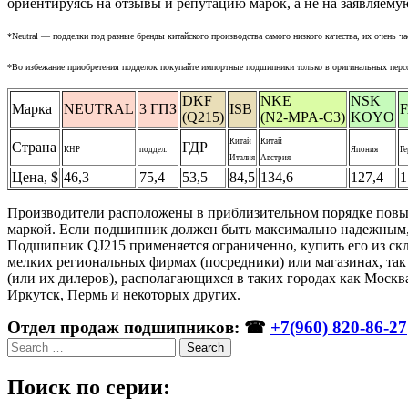
ориентируясь на отзывы и репутацию марок, а не на заявляему
*Neutral — подделки под разные бренды китайского производства самого низкого качества, их очень
*Во избежание приобретения подделок покупайте импортные подшипники только в оригинальных перс
DKF
NKE
NSK
Марка
NEUTRAL
3 ГПЗ
ISB
(Q215)
(N2-MPA-C3)
KOYO
Китай
Китай
Страна
ГДР
КНР
поддел.
Япония
Г
Италия
Австрия
Цена, $
46,3
75,4
53,5
84,5
134,6
127,4
1
Производители расположены в приблизительном порядке повышен
маркой. Если подшипник должен быть максимально надежным, 
Подшипник QJ215 применяется ограниченно, купить его из скл
мелких региональных фирмах (посредники) или магазинах, та
(или их дилеров), располагающихся в таких городах как Моск
Иркутск, Пермь и некоторых других.
Отдел продаж подшипников: ☎
+7(960) 820-86-27
Search
Поиск по серии: