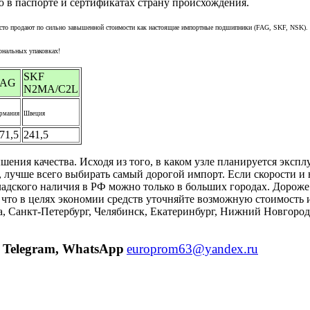
ю в паспорте и сертификатах страну происхождения.
 часто продают по сильно завышенной стоимости как настоящие импортные подшипники (FAG, SKF, NSK).
ональных упаковках!
SKF
FAG
N2MA/C2L
ермания
Швеция
71,5
241,5
ия качества. Исходя из того, в каком узле планируется эксплуа
лучше всего выбирать самый дорогой импорт. Если скорости и
адского наличия в РФ можно только в больших городах. Дороже 
к что в целях экономии средств уточняйте возможную стоимост
ва, Санкт-Петербург, Челябинск, Екатеринбург, Нижний Новгоро
Telegram, WhatsApp
europrom63@yandex.ru