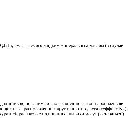
 QJ215, смазываемого жидким минеральным маслом (в случае
дшипников, но занимают по сравнению с этой парой меньше
ующих паза, расположенных друг напротив друга (суффикс N2).
ккуратной распаковке подшипника шарики могут растеряться!).