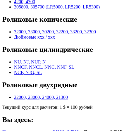
4200, 4300
305800, 305700 (LR5000, LR5200, LR5300)
Роликовые конические
32000, 33000, 30200, 32200, 33200, 32300
Дюймовые xxx / xxx
Роликовые цилиндрические
NU, NJ, NUP, N
NNCF, NNCL, NNC, NNF, SL
NCF, NJG, SL
Роликовые двухрядные
22000, 23000, 24000, 21300
Текущий курс для расчетов: 1 $ = 100 рублей
Вы здесь: