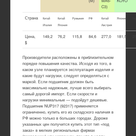
(М)
MA6-
KOYO
C3)
Страна
Китай
Китай
Румыния
РФ
Китай
Япония
Ге
Италия
Япония
Австрия
Цена,
149,2
76,2
115,8
84,6
277,0
181,5
2
$
Производители расположены в приблизительном
порядке повышения качества. Исходя из того, в
каком узле планируется эксплуатация изделия и
какие будут нагрузки, следует определяться с
маркой. Если подшипник должен быть
максимально надежным, лучше всего выбирать
самый дорогой импорт. Если скорости и
нагрузки минимальные — подойдут дешевые.
Подшипник NUP317 (92317) применяется
ограниченно, купить его из складского наличия в
РФ можно только в больших городах. Дороже
указанных цен получится купить этот тип «под
заказ» в мелких региональных фирмах