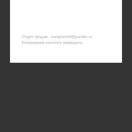
Отдел продаж - europrom63@yandex.ru.
Копирование контента запрещено.