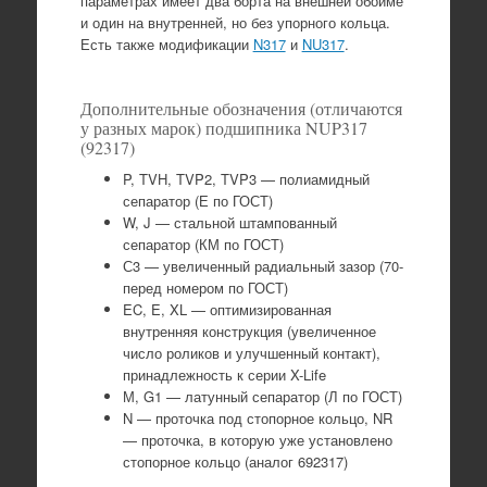
параметрах имеет два борта на внешней обойме
и один на внутренней, но без упорного кольца.
Есть также модификации
N317
и
NU317
.
Дополнительные обозначения (отличаются
у разных марок) подшипника NUP317
(92317)
P, TVH, TVP2, TVP3 — полиамидный
сепаратор (Е по ГОСТ)
W, J — стальной штампованный
сепаратор (КМ по ГОСТ)
С3 — увеличенный радиальный зазор (70-
перед номером по ГОСТ)
EC, E, XL — оптимизированная
внутренняя конструкция (увеличенное
число роликов и улучшенный контакт),
принадлежность к серии X-Life
М, G1 — латунный сепаратор (Л по ГОСТ)
N — проточка под стопорное кольцо, NR
— проточка, в которую уже установлено
стопорное кольцо (аналог 692317)