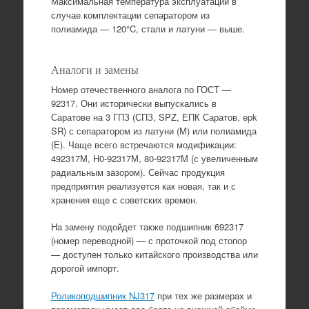
Максимальная температура эксплуатации в
случае комплектации сепаратором из
полиамида — 120°C, стали и латуни — выше.
Аналоги и замены
Номер отечественного аналога по ГОСТ —
92317. Они исторически выпускались в
Саратове на 3 ГПЗ (СПЗ, SPZ, ЕПК Саратов, epk
SR) с сепаратором из латуни (М) или полиамида
(Е). Чаще всего встречаются модификации:
492317М, Н0-92317М, 80-92317М (с увеличенным
радиальным зазором). Сейчас продукция
предприятия реализуется как новая, так и с
хранения еще с советских времен.
На замену подойдет также подшипник 692317
(номер переводной) — с проточкой под стопор
— доступен только китайского производства или
дорогой импорт.
Роликоподшипник NJ317
при тех же размерах и