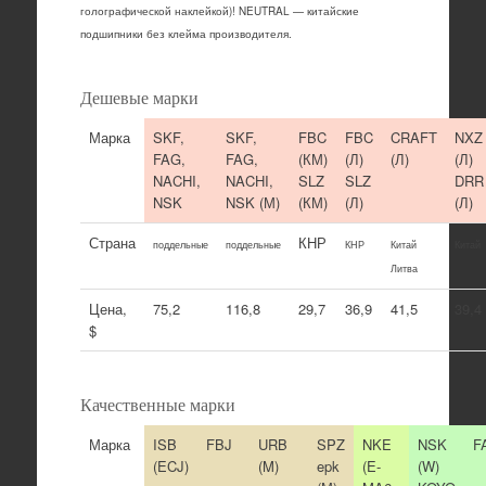
голографической наклейкой)! NEUTRAL — китайские
подшипники без клейма производителя.
Дешевые марки
Марка
SKF,
SKF,
FBC
FBC
CRAFT
NXZ
FAG,
FAG,
(КМ)
(Л)
(Л)
(Л)
NACHI,
NACHI,
SLZ
SLZ
DRR
NSK
NSK (М)
(КМ)
(Л)
(Л)
Страна
КНР
поддельные
поддельные
КНР
Китай
Китай
Литва
Цена,
75,2
116,8
29,7
36,9
41,5
39,4
$
Качественные марки
Марка
ISB
FBJ
URB
SPZ
NKE
NSK
F
(ECJ)
(M)
epk
(E-
(W)