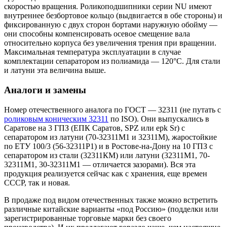
скоростью вращения. Роликоподшипники серии NU имеют
внутреннее безбортовое кольцо (выдвигается в обе стороны) и
фиксированную с двух сторон бортами наружную обойму —
они способны компенсировать осевое смещение вала
относительно корпуса без увеличения трения при вращении.
Максимальная температура эксплуатации в случае
комплектации сепаратором из полиамида — 120°C. Для стали
и латуни эта величина выше.
Аналоги и замены
Номер отечественного аналога по ГОСТ — 32311 (не путать с
роликовым коническим 32311
по ISO). Они выпускались в
Саратове на 3 ГПЗ (ЕПК Саратов, SPZ или epk Sr) с
сепаратором из латуни (70-32311M1 и 32311М), жаростойкие
по ЕТУ 100/3 (56-32311Р1) и в Ростове-на-Дону на 10 ГПЗ с
сепаратором из стали (32311КМ) или латуни (32311М1, 70-
32311М1, 30-32311М1 — отличается зазорами). Вся эта
продукция реализуется сейчас как с хранения, еще времен
СССР, так и новая.
В продаже под видом отечественных также можно встретить
различные китайские варианты «под Россию» (подделки или
зарегистрированные торговые марки без своего