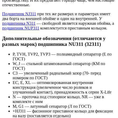
производства). И их предлагают гораздо чаще, чем настоящие
отечественные.
Подшипник NJ311
при тех же размерах и параметрах имеет
два борта на внешней обойме и один на внутренней. У
подшипника N311
— свободной является наружная обойма, а
подшипник NUP311
комплектуется приставным кольцом.
Дополнительные обозначения (отличаются у
разных марок) подшипника NU311 (32311)
P, TVH, TVP2, TVP3 — полиамидный сепаратор (Е по
ГОСТ)
W, J — стальной штампованный сепаратор (КМ по
ГОСТ)
С3 — увеличенный радиальный зазор (70- перед
номером по ГОСТ)
EC, E, XL — оптимизированная внутренняя
конструкция (увеличенное число роликов и
улучшенный контакт), принадлежность к серии X-Life
N — проточка под стопорное кольцо, NR — уже в
комплекте с ним
М, G1 — латунный сепаратор (Л по ГОСТ)
+HJ311 — фасоннное приставное кольцо для фиксации
на валу (поставляется отдельно)