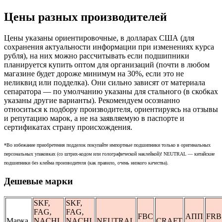
Цены разных производителей
Цены указаны ориентировочные, в долларах США (для
сохранения актуальности информации при изменениях курса
рубля), на них можно рассчитывать если подшипники
планируется купить оптом для организаций (почти в любом
магазине будет дороже минимум на 30%, если это не
неликвид или подделка). Они сильно зависят от материала
сепаратора — по умолчанию указаны для стального (в скобках
указаны другие варианты). Рекомендуем осознанно
относиться к подбору производителя, ориентируясь на отзывы
и репутацию марок, а не на заявляемую в паспорте и
сертификатах страну происхождения.
*Во избежание приобретения подделок покупайте импортные подшипники только в оригинальных
персональных упаковках (со штрих-кодом или голографической наклейкой)! NEUTRAL — китайские
подшипники без клейма производителя (как правило, очень низкого качества).
Дешевые марки
SKF,
SKF,
FAG,
FAG,
FBC
АПП
FRB
Марка
NACHI,
NACHI,
NEUTRAL
CRAFT