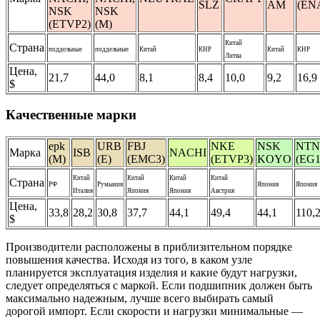
SLZ
АМ
(EN
NSK
NSK
(ETVP2)
(M)
Китай
Страна
поддельные
поддельные
Китай
КНР
Китай
КНР
Литва
Цена,
21,7
44,0
8,1
8,4
10,0
9,2
16,9
$
Качественные марки
epk
URB
FBJ
NKE
NSK
NTN
Марка
ISB
NACHI
(М)
(E)
(EMC3)
(ETVP3)
KOYO
(EG1
Китай
Китай
Китай
Китай
Страна
РФ
Румыния
Япония
Япония
Италия
Япония
Япония
Австрия
Цена,
33,8
28,2
30,8
37,7
44,1
49,4
44,1
110,
$
Производители расположены в приблизительном порядке
повышения качества. Исходя из того, в каком узле
планируется эксплуатация изделия и какие будут нагрузки,
следует определяться с маркой. Если подшипник должен быть
максимально надежным, лучше всего выбирать самый
дорогой импорт. Если скорости и нагрузки минимальные —