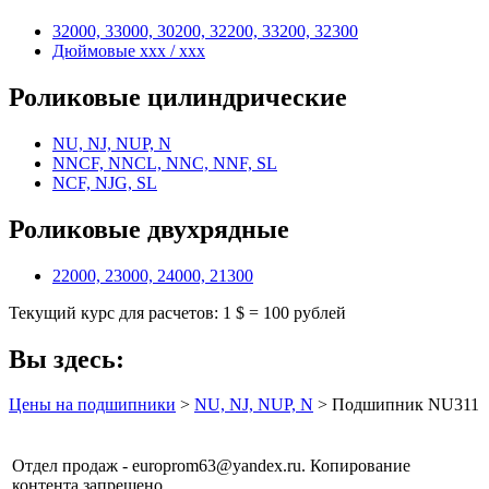
32000, 33000, 30200, 32200, 33200, 32300
Дюймовые xxx / xxx
Роликовые цилиндрические
NU, NJ, NUP, N
NNCF, NNCL, NNC, NNF, SL
NCF, NJG, SL
Роликовые двухрядные
22000, 23000, 24000, 21300
Текущий курс для расчетов: 1 $ = 100 рублей
Вы здесь:
Цены на подшипники
>
NU, NJ, NUP, N
> Подшипник NU311
Отдел продаж - europrom63@yandex.ru. Копирование
контента запрещено.