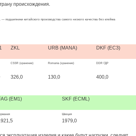
страну происхождения.
 — подшипники китайского производства самого низкого качества без клейма
1
ZKL
URB (MANA)
DKF (EC3)
CSSR (хранение)
Romania (хранение)
DDR ГДР
0
326,0
130,0
400,0
FAG (EM1)
SKF (ECML)
ермания
Швеция
1921,5
1979,0
 эксплуатация изделия и какие будут нагрузки, следует