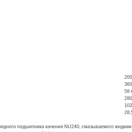
20
36
58
280
102
28,5
орядного подшипника качения NU240, смазываемого жидким