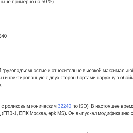
ньше примерно на 50 %).
й грузоподъемностью и относительно высокой максимальн
ны) и фиксированную с двух сторон бортами наружную обо
.
ь с роликовым коническим
32240
по ISO). В настоящее врем
 (ГПЗ-1, ЕПК Москва, epk MS). Он выпускал модификацию с