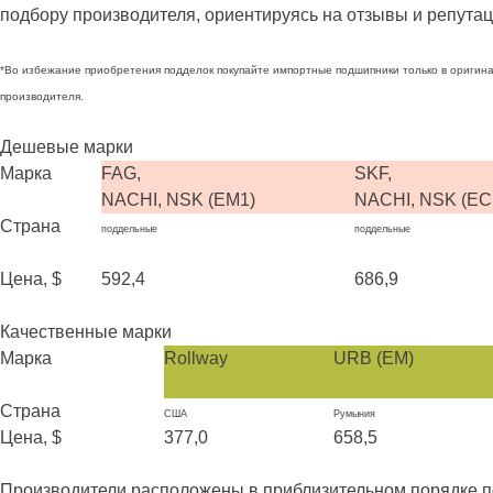
подбору производителя, ориентируясь на отзывы и репутац
*Во избежание приобретения подделок покупайте импортные подшипники только в оригина
производителя.
Дешевые марки
Марка
FAG,
SKF,
NACHI, NSK (EM1)
NACHI, NSK (EC
Страна
поддельные
поддельные
Цена, $
592,4
686,9
Качественные марки
Марка
Rollway
URB (EM)
Страна
США
Румыния
Цена, $
377,0
658,5
Производители расположены в приблизительном порядке повы