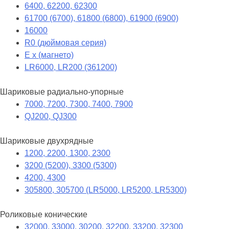
6400, 62200, 62300
61700 (6700), 61800 (6800), 61900 (6900)
16000
R0 (дюймовая серия)
E x (магнето)
LR6000, LR200 (361200)
Шариковые радиально-упорные
7000, 7200, 7300, 7400, 7900
QJ200, QJ300
Шариковые двухрядные
1200, 2200, 1300, 2300
3200 (5200), 3300 (5300)
4200, 4300
305800, 305700 (LR5000, LR5200, LR5300)
Роликовые конические
32000, 33000, 30200, 32200, 33200, 32300