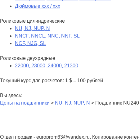
Дюймовые xxx / xxx
Роликовые цилиндрические
NU, NJ, NUP, N
NNCF, NNCL, NNC, NNF, SL
NCF, NJG, SL
Роликовые двухрядные
22000, 23000, 24000, 21300
Текущий курс для расчетов: 1 $ = 100 рублей
Вы здесь:
Цены на подшипники
>
NU, NJ, NUP, N
> Подшипник NU240
Отдел продаж - europrom63@yandex.ru. Копирование конте