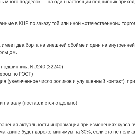
ень много подделок — на один настоящий подшипник приход
анные в КНР по заказу той или иной «отечественной» торг
х имеет два борта на внешней обойме и один на внутренне
ольцом.
) подшипника NU240 (32240)
мером по ГОСТ)
ия (увеличенное число роликов и улучшенный контакт), при
 на валу (поставляется отдельно)
анения актуальности информации при изменениях курса ру
 магазине будет дороже минимум на 30%, если это не нелик