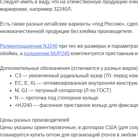
Следует иметь в виду, что на отечественную продукцию оч
маркировке, например 32240Л.
Есть также разные китайские варианты «под Россию», сдел
низкокачественной продукции без клейма производителя.
Роликоподшипник NJ240
при тех же размерах и параметра
обойма, а
подшипник NUP240
комплектуется приставным к
Дополнительные обозначения (отличаются у разных марок
С3 — увеличенный радиальный зазор (70- перед но
EC, E, XL — оптимизированная внутренняя конструкц
М, G1 — латунный сепаратор (Л по ГОСТ)
N — проточка под стопорное кольцо
+HJ240 — фасонное приставное кольцо для фиксации
Цены разных производителей
Цены указаны ориентировочные, в долларах США (для сохр
планируется купить оптом для организаций (почти в любом