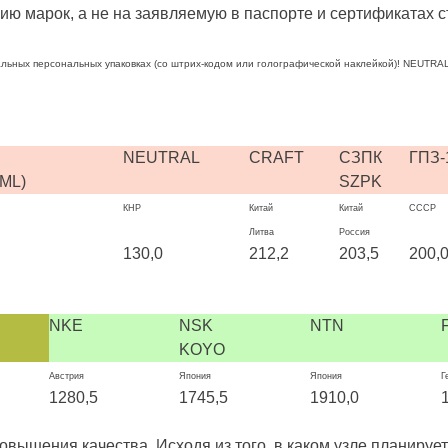
ию марок, а не на заявляемую в паспорте и сертификатах 
льных персональных упаковках (со штрих-кодом или голографической наклейкой)! NEUTRAL
NEUTRAL
CRAFT
СЗПК
ГПЗ-
ML)
SZPK
КНР
Китай
Китай
СССР
Литва
Россия
130,0
212,2
203,5
200,
NKE
NSK
NTN
KOYO
Австрия
Япония
Япония
Г
1280,5
1745,5
1910,0
шения качества. Исходя из того, в каком узле планируется