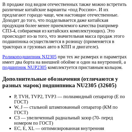
В продаже под видом отечественных также можно встретить
различные китайские варианты «под Россию». И их
предлагают гораздо чаще, чем настоящие отечественные.
Доходит до того, что подделывается даже китайская
продукция более менее приемлемого качества (например
СПЗ-4, собираемая из китайских комплектующих). Это
происходит из-за того, что значительная масса продаж этого
подшипника осуществляется в розницу (применяется в
тракторах и грузовых авто в КПП и двигателе).
Роликоподшипник NJ2305
при тех же размерах и параметрах
имеет два борта на внешней обойме и один на внутренней, а
подшипник NUP2305
комплектуется приставным кольцом.
Дополнительные обозначения (отличаются у
разных марок) подшипника NU2305 (32605)
P, TVH, TVP2, TVP3 — полиамидный сепаратор (Е по
ГОСТ)
W, J — стальной штампованный сепаратор (КМ по
ГОСТ)
С3 — увеличенный радиальный зазор (70- перед
номером по ГОСТ)
EC, E, XL — оптимизированная внутренняя