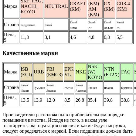
SKF, FAG,
CRAFT
(КМ)
CX
СПЗ-4
Марка
NACHI,
NEUTRAL
(КМ)
АМ
(КМ)
(КМ)
KOYO
(КМ)
Китай
Китай
Китай
Китай
Страна
поддельные
Китай
Литва
РФ
Польша
РФ
Цена,
11,8
3,1
4,6
4,8
6,3
5,5
$
Качественные марки
NSK
ISB
FBJ
EPK
NTN
Марка
URB
NKE
(W)
FAG
(ECJ)
(EMC3)
VL
(ET2X)
KOYO
Китай
Китай
Китай
Страна
Румыния
Россия
Япония
Япония
Германия
Ш
Италия
Япония
Австрия
Цена,
13,5
13,9
12,0
8,5
26,8
35,4
39,8
38,8
$
Производители расположены в приблизительном порядке
повышения качества. Исходя из того, в каком узле
планируется эксплуатация изделия и какие будут нагрузки,
следует определяться с маркой. Если подшипник должен быть