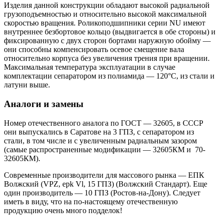
Изделия данной конструкции обладают высокой радиальной
грузоподъемностью и относительно высокой максимальной
скоростью вращения. Роликоподшипники серии NU имеют
внутреннее безбортовое кольцо (выдвигается в обе стороны) и
фиксированную с двух сторон бортами наружную обойму —
они способны компенсировать осевое смещение вала
относительно корпуса без увеличения трения при вращении.
Максимальная температура эксплуатации в случае
комплектации сепаратором из полиамида — 120°C, из стали и
латуни выше.
Аналоги и замены
Номер отечественного аналога по ГОСТ — 32605, в СССР
они выпускались в Саратове на 3 ГПЗ, с сепаратором из
стали, в том числе и с увеличенным радиальным зазором
(самые распространенные модификации — 32605КМ и 70-
32605КМ).
Современные производители для массового рынка — ЕПК
Волжский (VPZ, epk Vl, 15 ГПЗ) (Волжский Стандарт). Еще
один производитель — 10 ГПЗ (Ростов-на-Дону). Следует
иметь в виду, что на по-настоящему отечественную
продукцию очень много подделок!