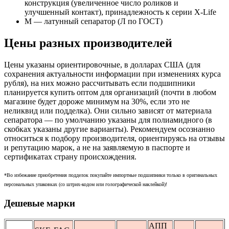
конструкция (увеличенное число роликов и
улучшенный контакт), принадлежность к серии X-Life
М — латунный сепаратор (Л по ГОСТ)
Цены разных производителей
Цены указаны ориентировочные, в долларах США (для
сохранения актуальности информации при изменениях курса
рубля), на них можно рассчитывать если подшипники
планируется купить оптом для организаций (почти в любом
магазине будет дороже минимум на 30%, если это не
неликвид или подделка). Они сильно зависят от материала
сепаратора — по умолчанию указаны для полиамидного (в
скобках указаны другие варианты). Рекомендуем осознанно
относиться к подбору производителя, ориентируясь на отзывы
и репутацию марок, а не на заявляемую в паспорте и
сертификатах страну происхождения.
*Во избежание приобретения подделок покупайте импортные подшипники только в оригинальных
персональных упаковках (со штрих-кодом или голографической наклейкой)!
Дешевые марки
АПП