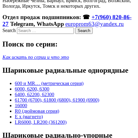
Набережные Челны, Барнаул, Брянск, Волгоград, Волжский,
Вологда, Иркутск, Томск и некоторых других.
Отдел продаж подшипников: ☎
+7(960) 820-86-
27
Telegram, WhatsApp
europrom63@yandex.ru
Search
Поиск по серии:
Как искать по серии и что это
Шариковые радиальные однорядные
600 и MR… (метрическая серия)
6000, 6200, 6300
6400, 62200, 62300
61700 (6700), 61800 (6800), 61900 (6900)
16000
R0 (дюймовая серия)
E x (магнето)
LR6000, LR200 (361200)
Шариковые радиально-упорные