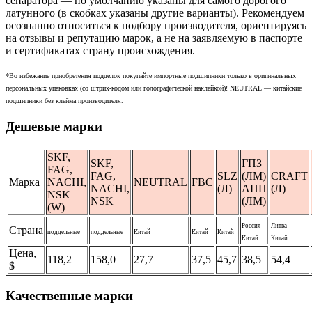
сепаратора — по умолчанию указаны для самого дорогого
латунного (в скобках указаны другие варианты). Рекомендуем
осознанно относиться к подбору производителя, ориентируясь
на отзывы и репутацию марок, а не на заявляемую в паспорте
и сертификатах страну происхождения.
*Во избежание приобретения подделок покупайте импортные подшипники только в оригинальных
персональных упаковках (со штрих-кодом или голографической наклейкой)! NEUTRAL — китайские
подшипники без клейма производителя.
Дешевые марки
SKF,
SKF,
ГПЗ
FAG,
FAG,
SLZ
(ЛМ)
CRAFT
Марка
NACHI,
NEUTRAL
FBC
NACHI,
(Л)
АПП
(Л)
NSK
NSK
(ЛМ)
(W)
Россия
Литва
Страна
поддельные
поддельные
Китай
Китай
Китай
Китай
Китай
Цена,
118,2
158,0
27,7
37,5
45,7
38,5
54,4
$
Качественные марки