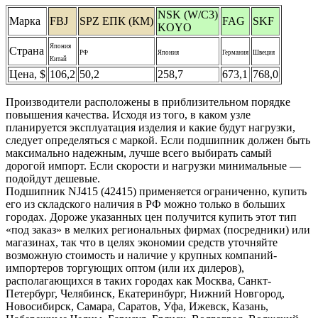
NSK (W/С3)
Марка
FBJ
SPZ ЕПК (КМ)
FAG
SKF
KOYO
Япония
Страна
РФ
Япония
Германия
Швеция
Китай
Цена, $
106,2
50,2
258,7
673,1
768,0
Производители расположены в приблизительном порядке
повышения качества. Исходя из того, в каком узле
планируется эксплуатация изделия и какие будут нагрузки,
следует определяться с маркой. Если подшипник должен быть
максимально надежным, лучше всего выбирать самый
дорогой импорт. Если скорости и нагрузки минимальные —
подойдут дешевые.
Подшипник NJ415 (42415) применяется ограниченно, купить
его из складского наличия в РФ можно только в больших
городах. Дороже указанных цен получится купить этот тип
«под заказ» в мелких региональных фирмах (посредники) или
магазинах, так что в целях экономии средств уточняйте
возможную стоимость и наличие у крупных компаний-
импортеров торгующих оптом (или их дилеров),
располагающихся в таких городах как Москва, Санкт-
Петербург, Челябинск, Екатеринбург, Нижний Новгород,
Новосибирск, Самара, Саратов, Уфа, Ижевск, Казань,