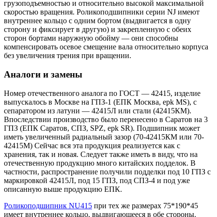
грузоподъемностью и относительно высокой максимальной
скоростью вращения. Роликоподшипники серии NJ имеют
внутреннее кольцо с одним бортом (выдвигается в одну
сторону и фиксирует в другую) и закрепленную с обеих
сторон бортами наружную обойму — они способны
компенсировать осевое смещение вала относительно корпуса
без увеличения трения при вращении.
Аналоги и замены
Номер отечественного аналога по ГОСТ — 42415, изделие
выпускалось в Москве на ГПЗ-1 (ЕПК Москва, epk MS), с
сепаратором из латуни — 42415Л или стали (42415КМ).
Впоследствии производство было перенесено в Саратов на 3
ГПЗ (ЕПК Саратов, СПЗ, SPZ, epk SR). Подшипник может
иметь увеличенный радиальный зазор (70-42415КМ или 70-
42415М) Сейчас вся эта продукция реализуется как с
хранения, так и новая. Следует также иметь в виду, что на
отечественную продукцию много китайских подделок. В
частности, распространение получили подделки под 10 ГПЗ с
маркировкой 42415Л, под 15 ГПЗ, под СПЗ-4 и под уже
описанную выше продукцию ЕПК.
Роликоподшипник NU415
при тех же размерах 75*190*45
имеет внутреннее кольцо, выдвигающееся в обе стороны.