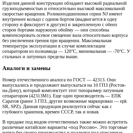
Изделия данной конструкции обладают высокой радиальной
грузоподъемностью и относительно высокой максимальной
скоростью вращения. Роликоподшипники серии NJ имеют
внутреннее кольцо с одним бортом (выдвигается в одну
сторону и фиксирует в другую) и закрепленную с обеих
сторон бортами наружную обойму — они способны
компенсировать осевое смещение вала относительно корпуса
без увеличения трения при вращении. Максимальная
температура эксплуатации в случае комплектации
сепаратором из полиамида — 120°C, минимальная — -70°C. У
стальных и латунных пределы выше.
Аналоги и замены
Номер отечественного аналога по ГОСТ — 42313. Они
выпускались и продолжают выпускаться на 10 ГПЗ (Ростов-
на-Дону), который комплектует этот типоразмер латунным
сепаратором (42313М1). Еще один производитель — ЕПК
Саратов (ранее 3 ГПЗ, другие возможные маркировки — epk
SR, SPZ). Данная продукция реализуется сейчас как с
глубокого хранения, времен СССР, так и новая.
В продаже под видом отечественных также можно встретить
различные китайские варианты «под Россию». Это торговые
марки без своего производства и подделки под описанные