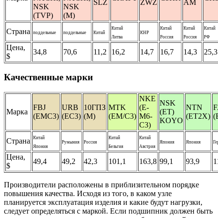
SLZ
ZWZ
АM
NSK
NSK
(TVP)
(M)
Китай
Китай
Китай
Китай
Страна
поддельные
поддельные
Китай
КНР
Литва
Россия
Россия
РФ
Цена,
34,8
70,6
11,2
16,2
14,7
16,7
14,3
25,3
$
Качественные марки
NKE
NSK
FBJ
URB
10ГПЗ
MTK
(E-
NTN
Марка
(ET)
(EMC3)
(EC3)
(M)
(EM/C3)
M6-
(ET2X)
(
KOYO
C3)
Китай
Китай
Китай
Страна
Румыния
Россия
Япония
Япония
Ге
Япония
Бельгия
Австрия
Цена,
49,4
49,2
42,3
101,1
163,8
99,1
93,9
1
$
Производители расположены в приблизительном порядке
повышения качества. Исходя из того, в каком узле
планируется эксплуатация изделия и какие будут нагрузки,
следует определяться с маркой. Если подшипник должен быть