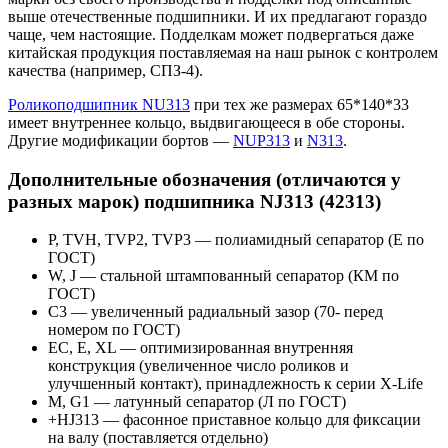
выше отечественные подшипники. И их предлагают гораздо
чаще, чем настоящие. Подделкам может подвергаться даже
китайская продукция поставляемая на наш рынок с контролем
качества (например, СПЗ-4).
Роликоподшипник NU313
при тех же размерах 65*140*33
имеет внутреннее кольцо, выдвигающееся в обе стороны.
Другие модификации бортов —
NUP313
и
N313
.
Дополнительные обозначения (отличаются у
разных марок) подшипника NJ313 (42313)
P, TVH, TVP2, TVP3 — полиамидный сепаратор (Е по
ГОСТ)
W, J — стальной штампованный сепаратор (КМ по
ГОСТ)
С3 — увеличенный радиальный зазор (70- перед
номером по ГОСТ)
EC, E, XL — оптимизированная внутренняя
конструкция (увеличенное число роликов и
улучшенный контакт), принадлежность к серии X-Life
М, G1 — латунный сепаратор (Л по ГОСТ)
+HJ313 — фасонное приставное кольцо для фиксации
на валу (поставляется отдельно)