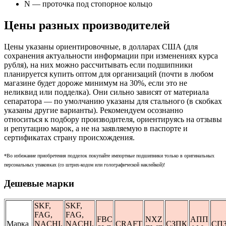
N — проточка под стопорное кольцо
Цены разных производителей
Цены указаны ориентировочные, в долларах США (для
сохранения актуальности информации при изменениях курса
рубля), на них можно рассчитывать если подшипники
планируется купить оптом для организаций (почти в любом
магазине будет дороже минимум на 30%, если это не
неликвид или подделка). Они сильно зависят от материала
сепаратора — по умолчанию указаны для стального (в скобках
указаны другие варианты). Рекомендуем осознанно
относиться к подбору производителя, ориентируясь на отзывы
и репутацию марок, а не на заявляемую в паспорте и
сертификатах страну происхождения.
*Во избежание приобретения подделок покупайте импортные подшипники только в оригинальных
персональных упаковках (со штрих-кодом или голографической наклейкой)!
Дешевые марки
SKF,
SKF,
FAG,
FAG,
FBC
NXZ
АПП
Марка
NACHI,
NACHI,
CRAFT
СЗПК
СПЗ