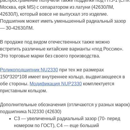
распространение получили также подделки под ГПЗ-1 (ЕПК
Москва, epk MS) с сепаратором из латуни (42630ЛМ,
42630Л), который вовсе не выпускал это изделие.
Подшипник может иметь уменьшенный радиальный зазор
— 30-42630ЛМ.
В продаже под видом отечественных также можно
встретить различные китайские варианты «под Россию».
Это торговые марки без своего производства.
Роликоподшипник NU2330
при тех же размерах
150*320*108 имеет внутреннее кольцо, выдвигающееся в
обе стороны.
Модификация NUP2330
комплектуется
приставным кольцом.
Дополнительные обозначения (отличаются у разных марок)
подшипника NJ2330 (42630)
С3 — увеличенный радиальный зазор (70- перед
номером по ГОСТ), C4 — еще больший