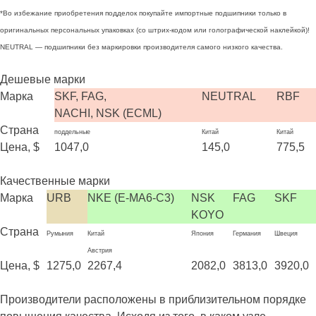
*Во избежание приобретения подделок покупайте импортные подшипники только в
оригинальных персональных упаковках (со штрих-кодом или голографической наклейкой)!
NEUTRAL — подшипники без маркировки производителя самого низкого качества.
Дешевые марки
Марка
SKF, FAG,
NEUTRAL
RBF
NACHI, NSK (ECML)
Страна
поддельные
Китай
Китай
Цена, $
1047,0
145,0
775,5
Качественные марки
Марка
URB
NKE (E-MA6-C3)
NSK
FAG
SKF
KOYO
Страна
Румыния
Китай
Япония
Германия
Швеция
Австрия
Цена, $
1275,0
2267,4
2082,0
3813,0
3920,0
Производители расположены в приблизительном порядке