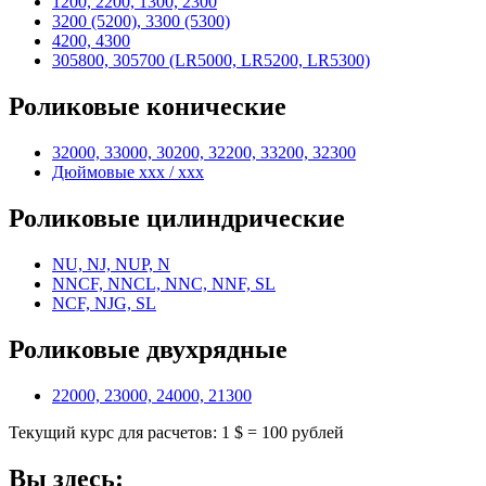
1200, 2200, 1300, 2300
3200 (5200), 3300 (5300)
4200, 4300
305800, 305700 (LR5000, LR5200, LR5300)
Роликовые конические
32000, 33000, 30200, 32200, 33200, 32300
Дюймовые xxx / xxx
Роликовые цилиндрические
NU, NJ, NUP, N
NNCF, NNCL, NNC, NNF, SL
NCF, NJG, SL
Роликовые двухрядные
22000, 23000, 24000, 21300
Текущий курс для расчетов: 1 $ = 100 рублей
Вы здесь: