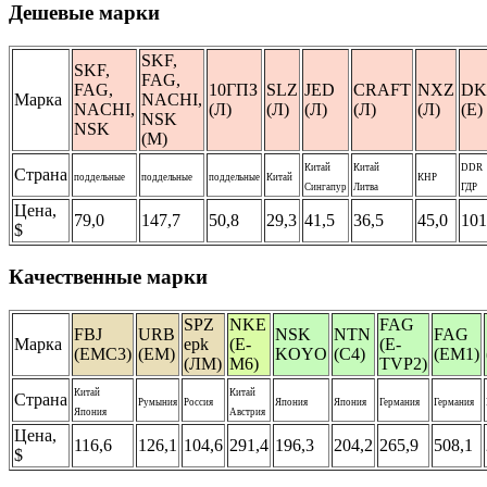
Дешевые марки
SKF,
SKF,
FAG,
FAG,
10ГПЗ
SLZ
JED
CRAFT
NXZ
DK
Марка
NACHI,
NACHI,
(Л)
(Л)
(Л)
(Л)
(Л)
(E)
NSK
NSK
(М)
Китай
Китай
DDR
Страна
поддельные
поддельные
поддельные
Китай
КНР
Сингапур
Литва
ГДР
Цена,
79,0
147,7
50,8
29,3
41,5
36,5
45,0
101
$
Качественные марки
SPZ
NKE
FAG
FBJ
URB
NSK
NTN
FAG
Марка
epk
(E-
(E-
(EMC3)
(EM)
KOYO
(C4)
(EM1)
(ЛМ)
M6)
TVP2)
Китай
Китай
Страна
Румыния
Россия
Япония
Япония
Германия
Германия
Япония
Австрия
Цена,
116,6
126,1
104,6
291,4
196,3
204,2
265,9
508,1
$