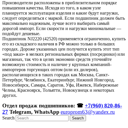
Производители расположены в приблизительном порядке
повышения качества. Исходя из того, в каком узле
планируется эксплуатация изделия и какие будут нагрузки,
следует определяться с маркой. Если подшипник должен быть
максимально надежным, лучше всего выбирать самый
дорогой импорт. Если скорости и нагрузки минимальные —
подойдут дешевые.
Подшипник NJ2220 (42520) применяется ограниченно, купить
его из складского наличия в РФ можно только в больших
городах. Дороже указанных цен получится купить этот тип
«под заказ» в мелких региональных фирмах (посредники) или
магазинах, так что в целях экономии средств уточняйте
возможную стоимость и наличие у крупных компаний-
импортеров торгующих оптом (или их дилеров),
располагающихся в таких городах как Москва, Санкт-
Петербург, Челябинск, Екатеринбург, Нижний Новгород,
Новосибирск, Самара, Саратов, Уфа, Ижевск, Набережные
Челны, Красноярск, Тольятти, Новокузнецк и некоторых
других.
Отдел продаж подшипников: ☎
+7(960) 820-86-
27
Telegram, WhatsApp
europrom63@yandex.ru
Search