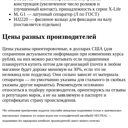
конструкция (увеличенное число роликов и
улучшенный контакт), принадлежность к серии X-Life
М, G1 — латунный сепаратор (Л по ГОСТ)
HJ2220 — фасонное кольцо для фиксации на валу
(поставляется отдельно)
Цены разных производителей
Цены указаны ориентировочные, в долларах США (для
сохранения актуальности информации при изменениях курса
рубля), на них можно рассчитывать если подшипники
планируется купить оптом для организаций (почти в любом
магазине будет дороже минимум на 30%, если это не
неликвид или подделка). Они сильно зависят от материала
сепаратора — по умолчанию указаны для стального (в скобках
указаны другие варианты). Рекомендуем осознанно
относиться к подбору производителя, ориентируясь на отзывы
и репутацию марок, а не на заявляемую в паспорте и
сертификатах страну происхождения.
*Во избежание приобретения подделок покупайте импортные подшипники только в оригинальных
персональных упаковках (со штрих-кодом или голографической наклейкой)! NEUTRAL —
подшипники без маркировки китайских производителей самого низкого качества.