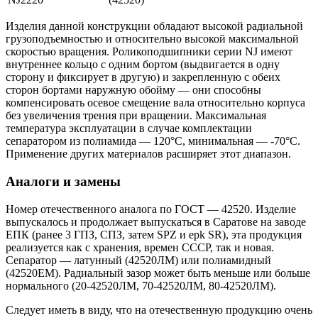
Изделия данной конструкции обладают высокой радиальной
грузоподъемностью и относительно высокой максимальной
скоростью вращения. Роликоподшипники серии NJ имеют
внутреннее кольцо с одним бортом (выдвигается в одну
сторону и фиксирует в другую) и закрепленную с обеих
сторон бортами наружную обойму — они способны
компенсировать осевое смещение вала относительно корпуса
без увеличения трения при вращении. Максимальная
температура эксплуатации в случае комплектации
сепаратором из полиамида — 120°C, минимальная — -70°C.
Применение других материалов расширяет этот диапазон.
Аналоги и замены
Номер отечественного аналога по ГОСТ — 42520. Изделие
выпускалось и продолжает выпускаться в Саратове на заводе
ЕПК (ранее 3 ГПЗ, СПЗ, затем SPZ и epk SR), эта продукция
реализуется как с хранения, времен СССР, так и новая.
Сепаратор — латунный (42520ЛМ) или полиамидный
(42520ЕМ). Радиальный зазор может быть меньше или больше
нормального (20-42520ЛМ, 70-42520ЛМ, 80-42520ЛМ).
Следует иметь в виду, что на отечественную продукцию очень