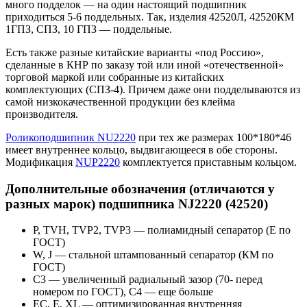
много подделок — на один настоящий подшипник
приходиться 5-6 поддельных. Так, изделия 42520Л, 42520КМ
1ГПЗ, СПЗ, 10 ГПЗ — поддельные.
Есть также разные китайские варианты «под Россию»,
сделанные в КНР по заказу той или иной «отечественной»
торговой маркой или собранные из китайских
комплектующих (СПЗ-4). Причем даже они подделываются из
самой низкокачественной продукции без клейма
производителя.
Роликоподшипник NU2220
при тех же размерах 100*180*46
имеет внутреннее кольцо, выдвигающееся в обе стороны.
Модификация
NUP2220
комплектуется приставным кольцом.
Дополнительные обозначения (отличаются у
разных марок) подшипника NJ2220 (42520)
P, TVH, TVP2, TVP3 — полиамидный сепаратор (Е по
ГОСТ)
W, J — стальной штампованный сепаратор (КМ по
ГОСТ)
С3 — увеличенный радиальный зазор (70- перед
номером по ГОСТ), C4 — еще больше
EC, E, XL — оптимизированная внутренняя