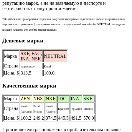
репутацию марок, а не на заявляемую в паспорте и
сертификатах страну происхождения.
*Во избежание приобретения подделок покупайте импортные подшипники только в оригинальных
персональных упаковках (со штрих-кодом или голографической наклейкой)! NEUTRAL — изделия
низкого качества без клейма производителя.
Дешевые марки
SKF, FAG,
Марка
NEUTRAL
INA, NSK
Страна
поддельные
Китай
Цена, $
313,5
100,0
Качественные марки
Марка
ZEN
NBS
NKE
IDC
INA
SKF
Китай
Китай
Китай
Страна
Германия
Германия
Швеция
Германия
Италия
Австрия
Цена, $
160,2
249,2
374,5
445,5
491,5
570,0
Производители расположены в приблизительном порядке