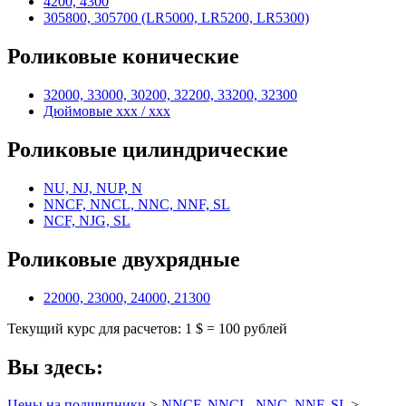
4200, 4300
305800, 305700 (LR5000, LR5200, LR5300)
Роликовые конические
32000, 33000, 30200, 32200, 33200, 32300
Дюймовые xxx / xxx
Роликовые цилиндрические
NU, NJ, NUP, N
NNCF, NNCL, NNC, NNF, SL
NCF, NJG, SL
Роликовые двухрядные
22000, 23000, 24000, 21300
Текущий курс для расчетов: 1 $ = 100 рублей
Вы здесь:
Цены на подшипники
>
NNCF, NNCL, NNC, NNF, SL
>