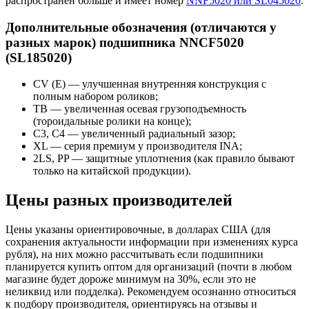
распространен больше и имеет номер
NNF5020 или SL045020
.
Дополнительные обозначения (отличаются у
разных марок) подшипника NNCF5020
(SL185020)
CV (E) — улучшенная внутренняя конструкция с
полным набором роликов;
TB — увеличенная осевая грузоподъемность
(тороидальные ролики на конце);
C3, C4 — увеличенный радиальный зазор;
XL — серия премиум у производителя INA;
2LS, PP — защитные уплотнения (как правило бывают
только на китайской продукции).
Цены разных производителей
Цены указаны ориентировочные, в долларах США (для
сохранения актуальности информации при изменениях курса
рубля), на них можно рассчитывать если подшипники
планируется купить оптом для организаций (почти в любом
магазине будет дороже минимум на 30%, если это не
неликвид или подделка). Рекомендуем осознанно относиться
к подбору производителя, ориентируясь на отзывы и