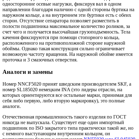
односторонние осевые нагрузки, фиксируя вал в одном
направлении благодаря наличию с одной стороны буртика на
наружном кольце, а на внутреннем эти буртики есть с обеих
сторон. Отсутствие сепаратора позволяет разместить в
полости подшипника максимальное количество роликов, за
счет чего и получается высочайшая грузоподъемность. Тела
качения фиксируются при помощи стопорного кольца,
расположенного на противоположной стороне наружной
обоймы. Однако такая конструкция сильно ограничивает
возможную частоту вращения. На наружной обойме имеется
проточка и 3 смазочных отверстия.
Аналоги и замены
Номер NNCF5020 принят шведским производителем SKF, а
номер SL185020 немецким INA (это лидеры отрасли, на
которых ориентируются все остальные марки, принимая для
себя либо первую, либо вторую маркировку), это полные
аналоги.
Отечественная промышленность такого изделия по ГОСТ
никогда не выпускала. Существует еще один импортный
подшипник по ISO закрытого типа практически такой же, но
с немного выступающим внутренним кольцом, он