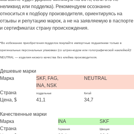
неликвид или подделка). Рекомендуем осознанно
относиться к подбору производителя, ориентируясь на
отзывы и репутацию марок, а не на заявляемую в паспорте
и сертификатах страну происхождения.
*Во избежание приобретения подделок покупайте импортные подшипники только в
оригинальных персональных упаковках (со штрих-кодом или голографической наклейкой)!
NEUTRAL — изделия низкого качества без клейма производителя.
Дешевые марки
Марка
SKF, FAG,
NEUTRAL
INA, NSK
Страна
поддельные
Китай
Цена, $
41,1
34,7
Качественные марки
Марка
INA
SKF
Страна
Германия
Швеция