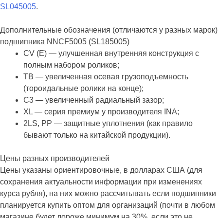
SL045005
.
Дополнительные обозначения (отличаются у разных марок)
подшипника NNCF5005 (SL185005)
CV (E) — улучшенная внутренняя конструкция с
полным набором роликов;
TB — увеличенная осевая грузоподъемность
(тороидальные ролики на конце);
C3 — увеличенный радиальный зазор;
XL — серия премиум у производителя INA;
2LS, PP — защитные уплотнения (как правило
бывают только на китайской продукции).
Цены разных производителей
Цены указаны ориентировочные, в долларах США (для
сохранения актуальности информации при изменениях
курса рубля), на них можно рассчитывать если подшипники
планируется купить оптом для организаций (почти в любом
магазине будет дороже минимум на 30%, если это не