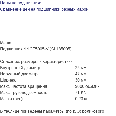
Цены на подшипники
Сравнение цен на подшипники разных марок
Меню
Перейти
Подшипник NNCF5005-V (SL185005)
к
содержимому
Описание, размеры и характеристики
Внутренний диаметр
25 мм
Наружный диаметр
47 мм
Ширина
30 мм
Макс. частота вращения
9000 об./мин.
Макс. грузоподъемность
71 KN
Масса (вес)
0,23 кг.
В таблице приведены параметры (по ISO) роликового