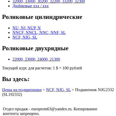
32000, 33000, 30200, 32200, 33200, 32300
Дюймовые xxx / xxx
Роликовые цилиндрические
NU, NJ, NUP, N
NNCF, NNCL, NNC, NNF, SL
NCF, NJG, SL
Роликовые двухрядные
22000, 23000, 24000, 21300
Текущий курс для расчетов: 1 $ = 100 рублей
Вы здесь:
Цены на подшипники
>
NCF, NJG, SL
> Подшипник NJG2332
(SL192332)
Отдел продаж - europrom63@yandex.ru. Копирование
контента запрещено.