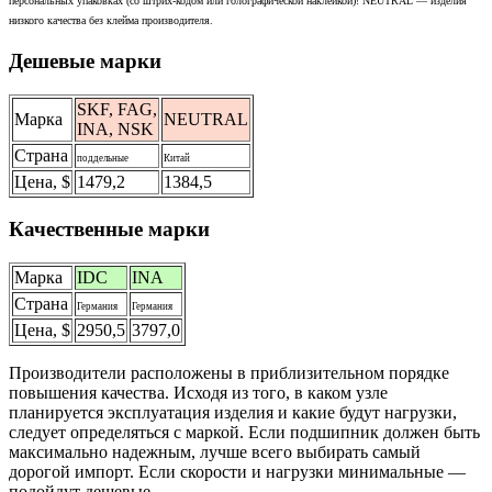
персональных упаковках (со штрих-кодом или голографической наклейкой)! NEUTRAL — изделия
низкого качества без клейма производителя.
Дешевые марки
SKF, FAG,
Марка
NEUTRAL
INA, NSK
Страна
поддельные
Китай
Цена, $
1479,2
1384,5
Качественные марки
Марка
IDC
INA
Страна
Германия
Германия
Цена, $
2950,5
3797,0
Производители расположены в приблизительном порядке
повышения качества. Исходя из того, в каком узле
планируется эксплуатация изделия и какие будут нагрузки,
следует определяться с маркой. Если подшипник должен быть
максимально надежным, лучше всего выбирать самый
дорогой импорт. Если скорости и нагрузки минимальные —
подойдут дешевые.