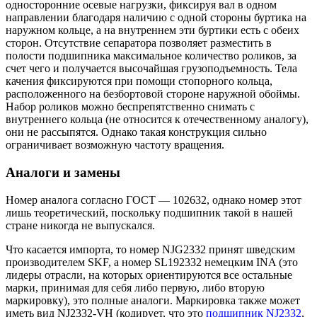
односторонние осевые нагрузки, фиксируя вал в одном
направлении благодаря наличию с одной стороны буртика на
наружном кольце, а на внутреннем эти буртики есть с обеих
сторон. Отсутствие сепаратора позволяет разместить в
полости подшипника максимальное количество роликов, за
счет чего и получается высочайшая грузоподъемность. Тела
качения фиксируются при помощи стопорного кольца,
расположенного на безбортовой стороне наружной обоймы.
Набор роликов можно беспрепятственно снимать с
внутреннего кольца (не относится к отечественному аналогу),
они не рассыпятся. Однако такая конструкция сильно
ограничивает возможную частоту вращения.
Аналоги и замены
Номер аналога согласно ГОСТ — 102632, однако номер этот
лишь теоретический, поскольку подшипник такой в нашей
стране никогда не выпускался.
Что касается импорта, то номер NJG2332 принят шведским
производителем SKF, а номер SL192332 немецким INA (это
лидеры отрасли, на которых ориентируются все остальные
марки, принимая для себя либо первую, либо вторую
маркировку), это полные аналоги. Маркировка также может
иметь вид NJ2332-VH (кодирует, что это
подшипник NJ2332
,