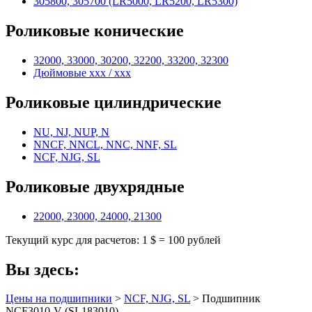
305800, 305700 (LR5000, LR5200, LR5300)
Роликовые конические
32000, 33000, 30200, 32200, 33200, 32300
Дюймовые xxx / xxx
Роликовые цилиндрические
NU, NJ, NUP, N
NNCF, NNCL, NNC, NNF, SL
NCF, NJG, SL
Роликовые двухрядные
22000, 23000, 24000, 21300
Текущий курс для расчетов: 1 $ = 100 рублей
Вы здесь:
Цены на подшипники
>
NCF, NJG, SL
> Подшипник
NCF3010-V (SL183010)