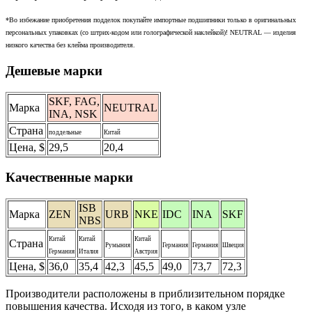
*Во избежание приобретения подделок покупайте импортные подшипники только в оригинальных
персональных упаковках (со штрих-кодом или голографической наклейкой)! NEUTRAL — изделия
низкого качества без клейма производителя.
Дешевые марки
SKF, FAG,
Марка
NEUTRAL
INA, NSK
Страна
поддельные
Китай
Цена, $
29,5
20,4
Качественные марки
ISB
Марка
ZEN
URB
NKE
IDC
INA
SKF
NBS
Китай
Китай
Китай
Страна
Румыния
Германия
Германия
Швеция
Германия
Италия
Австрия
Цена, $
36,0
35,4
42,3
45,5
49,0
73,7
72,3
Производители расположены в приблизительном порядке
повышения качества. Исходя из того, в каком узле