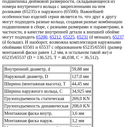
подшипника дюймовой размерности, складывающееся из
номера внутреннего кольца с закрепленными на нем
роликами (65235) и наружного (65500). Важнейшей
особенностью изделий серии является то, что друг к другу
могут подходить разные кольца, создавая разные комбинации
подшипников в сборе, с разными размерами и параметрами, в
частности, в качестве внутренней детали к внешней обойме
могут подходить
65200
,
65212
,
65225
,
65231
(d меньше),
65237
(d больше). И наоборот, возможна комплектация наружными
обоймами 65501 и 65537 с образованием 65235/65501 (размер
монтажной фаски равен 1,2 мм, в остальном такой же) и
65235/65537 (D = 136,525, T = 46,038, C = 36,512).
Внутренний диаметр, d
59,88 мм
Наружный диаметр, D
127,0 мм
Ширина (монтажная высота), T
44,45 мм
Ширина наружного кольца, С
34,925 мм
Грузоподъемность статическая
269,0 KN
Грузоподъемность динамическая
208,0 KN
Монтажная фаска внутр.
3,6 мм
Монтажная фаска наруж.
3,2 мм