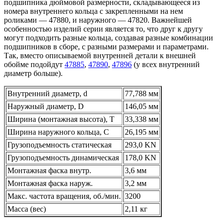
подшипника дюймовой размерности, складывающееся из
номера внутреннего кольца с закрепленными на нем
роликами — 47880, и наружного — 47820. Важнейшей
особенностью изделий серии является то, что друг к другу
могут подходить разные кольца, создавая разные комбинации
подшипников в сборе, с разными размерами и параметрами.
Так, вместо описываемой внутренней детали к внешней
обойме подойдут
47885
,
47890
,
47896
(у всех внутренний
диаметр больше).
Внутренний диаметр, d
77,788 мм
Наружный диаметр, D
146,05 мм
Ширина (монтажная высота), T
33,338 мм
Ширина наружного кольца, С
26,195 мм
Грузоподъемность статическая
293,0 KN
Грузоподъемность динамическая
178,0 KN
Монтажная фаска внутр.
3,6 мм
Монтажная фаска наруж.
3,2 мм
Макс. частота вращения, об./мин.
3200
Масса (вес)
2,11 кг