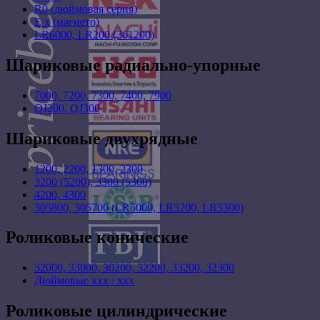
R0 (дюймовая серия)
E x (магнето)
LR6000, LR200 (361200)
Шариковые радиально-упорные
7000, 7200, 7300, 7400, 7900
QJ200, QJ300
Шариковые двухрядные
1200, 2200, 1300, 2300
3200 (5200), 3300 (5300)
4200, 4300
305800, 305700 (LR5000, LR5200, LR5300)
Роликовые конические
32000, 33000, 30200, 32200, 33200, 32300
Дюймовые xxx / xxx
Роликовые цилиндрические