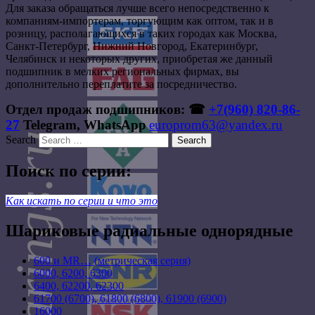
Для заказа обращаться лучше всего непосредственно к
компаниям-импортерам, торгующим как оптом, так и в
розницу, располагающихся в таких городах как Москва,
Санкт-Петербург, Нижний Новгород, Екатеринбург,
Челябинск и некоторых других, приобретая же данный
подшипник в мелких региональных фирмах, вы
дополнительно переплатите за посредничество.
Отдел продаж подшипников: ☎
+7(960) 820-86-
27
Telegram, WhatsApp
europrom63@yandex.ru
Search
Поиск по серии:
Как искать по серии и что это
Шариковые радиальные однорядные
600 и MR… (метрическая серия)
6000, 6200, 6300
6400, 62200, 62300
61700 (6700), 61800 (6800), 61900 (6900)
16000