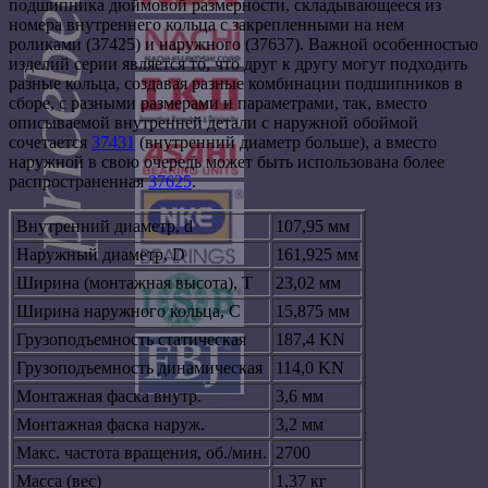
подшипника дюймовой размерности, складывающееся из
номера внутреннего кольца с закрепленными на нем
роликами (37425) и наружного (37637). Важной особенностью
изделий серии является то, что друг к другу могут подходить
разные кольца, создавая разные комбинации подшипников в
сборе, с разными размерами и параметрами, так, вместо
описываемой внутренней детали с наружной обоймой
сочетается
37431
(внутренний диаметр больше), а вместо
наружной в свою очередь может быть использована более
распространенная
37625
.
Внутренний диаметр, d
107,95 мм
Наружный диаметр, D
161,925 мм
Ширина (монтажная высота), T
23,02 мм
Ширина наружного кольца, С
15,875 мм
Грузоподъемность статическая
187,4 KN
Грузоподъемность динамическая
114,0 KN
Монтажная фаска внутр.
3,6 мм
Монтажная фаска наруж.
3,2 мм
Макс. частота вращения, об./мин.
2700
Масса (вес)
1,37 кг