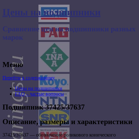
Цены на подшипники
Сравнение цен на подшипники разных
марок
Меню
Перейти к содержимому
Цены на подшипники
FAQ – частые вопросы
Подшипник 37425/37637
Описание, размеры и характеристики
37425/37637 — обозначение роликового конического