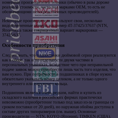
номерами производителей техники (обычно в разы дороже
реальной стоимости, часто под марками OEM, то есть не
обозначающими непосредственных производителей).
Некоторые производители используют свои, несколько
видоизмененные номера, например 4T-37425/37637 (NTN,
Япония), а также сокращенный вариант маркировки —
37425/637.
Особенности приобретения
Следует знать, что подшипники дюймовой серии реализуются
как в сборе, так и по отдельности двумя частями в
персональных упаковках, вследствие чего при неправильной
подаче заявок можно приобрести лишь часть того изделия, что
вам нужно. При потребности в подшипниках в сборе нужно
обязательно указывать номер целиком, а не только одного
внутреннего или наружного кольца.
Подшипник является очень редким, найти и купить из
складского наличия в российских фирмах практически
невозможно (приобретение только под заказ из-за границы со
сроком поставки от 20 дней), но наружная обойма доступна в
составе других типоразмеров (см. выше). Основные
производители — NTN, KOYO (Япония), TIMKEN (США).