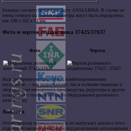
Размеры соответствуют стандарту ANSI/ABMA. В случае не
очень точного их снятия параметры могут быть определены
как 108 х 162 х 23 мм.
Фото и чертеж подшипника 37425/37637
Фото
Чертеж
Изделие применяется в узлах с комбинированными
нагрузками — как радиальными, так и осевыми (машины и
оборудование импортного производства, редуктора и другие
узлы редкого технологического оборудования различного
назначения).
Аналоги
Отечественная промышленность не выпускает аналога этого
изделия. Возможна реализация под различными каталожными