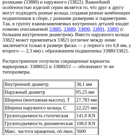
роликами (33880) и наружного (33822). Важнейшей
особенностью изделий серии является то, что друг к другу
могут подходить разные кольца, создавая разные комбинации
подшипников в сборе, с разными размерами и параметрами.
Так, в группу взаимозаменяемых внутренних деталей входят
помимо описываемой
33885
,
33889
,
33890
,
33891
,
33895
(с
большим внутренним диаметром). Вместо наружного кольца
33822 может применяться 33821 (отличие между ними
заключается только в размере фаски — у первого это 0,8 мм, у
второго — 2,3 мм) с образованием подшипника 33880/33821.
Распространение получили сокращенные варианты
маркировки: 33880
/
22 и 33880
/
21 — обозначают те же
типоразмеры.
Внутренний диаметр
38,1 мм
Наружный диаметр
95,25 мм
Ширина (монтажная высота), T
27,783 мм
Ширина наружного кольца, С
22,225 мм
Грузоподъемность статическая
141,0 KN
Грузоподъемность динамическая
108,0 KN
Макс. частота вращения, об./мин.
5600