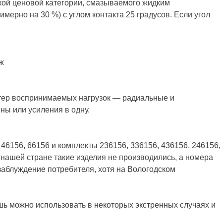
ой ценовой категории, смазываемого жидким
ерно на 30 %) с углом контакта 25 градусов. Если угол
ж
актер воспринимаемых нагрузок — радиальные и
ны или усиления в одну.
6156, 66156 и комплекты 236156, 336156, 436156, 246156,
в нашей стране такие изделия не производились, а номера
заблуждение потребителя, хотя на Вологодском
ишь можно использовать в некоторых экстренных случаях и