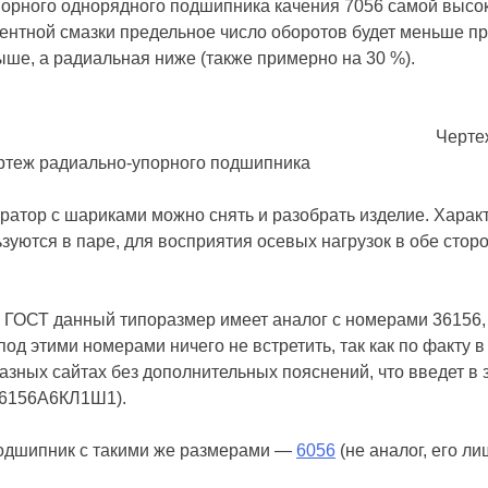
орного однорядного подшипника качения 7056 самой высок
нтной смазки предельное число оборотов будет меньше прим
выше, а радиальная ниже (также примерно на 30 %).
Черте
епаратор с шариками можно снять и разобрать изделие. Хар
уются в паре, для восприятия осевых нагрузок в обе сторо
ГОСТ данный типоразмер имеет аналог с номерами 36156, 4
под этими номерами ничего не встретить, так как по факту 
зных сайтах без дополнительных пояснений, что введет в 
66156А6КЛ1Ш1).
дшипник с такими же размерами —
6056
(не аналог, его л