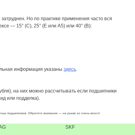
 затруднен. Но по практике применения часто вся
 — 15° (С), 25° (Е или А5) или 40° (B):
тельная информация указаны
здесь
.
бля), на них можно рассчитывать если подшипники
ид или подделка).
ртных подшипников. Обратите внимание — на рынке их очень много!
AG
SKF