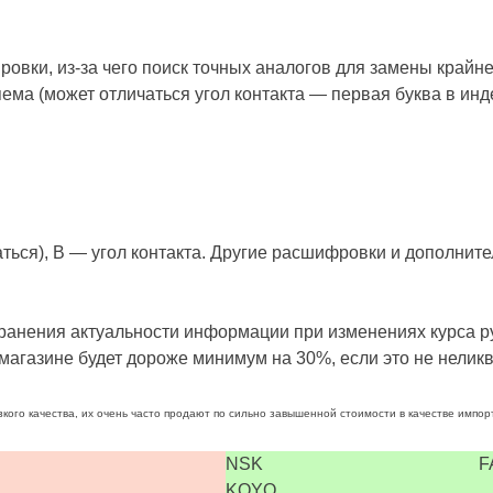
овки, из-за чего поиск точных аналогов для замены крайне
 (может отличаться угол контакта — первая буква в индексе
аться), B — угол контакта. Другие расшифровки и дополни
анения актуальности информации при изменениях курса ру
магазине будет дороже минимум на 30%, если это не неликв
зкого качества, их очень часто продают по сильно завышенной стоимости в качестве импо
NSK
F
KOYO