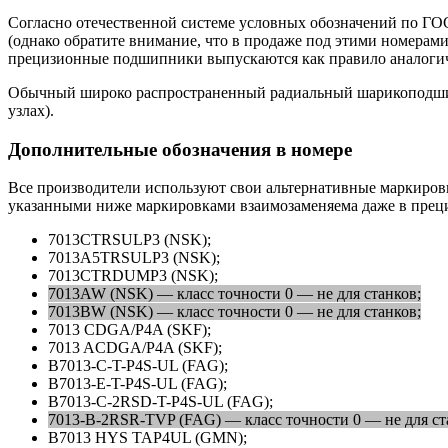
Согласно отечественной системе условных обозначений по ГОСТ
(однако обратите внимание, что в продаже под этими номерами
прецизионные подшипники выпускаются как правило аналогич
Обычный широко распространенный радиальный шарикоподши
узлах).
Дополнительные обозначения в номере
Все производители используют свои альтернативные маркировки
указанными ниже маркировками взаимозаменяема даже в прецизи
7013CTRSULP3 (NSK);
7013A5TRSULP3 (NSK);
7013CTRDUMP3 (NSK);
7013AW (NSK) — класс точности 0 — не для станков;
7013BW (NSK) — класс точности 0 — не для станков;
7013 CDGA/P4A (SKF);
7013 ACDGA/P4A (SKF);
B7013-C-T-P4S-UL (FAG);
B7013-E-T-P4S-UL (FAG);
B7013-C-2RSD-T-P4S-UL (FAG);
7013-B-2RSR-TVP (FAG) — класс точности 0 — не для ст
B7013 HYS TAP4UL (GMN);