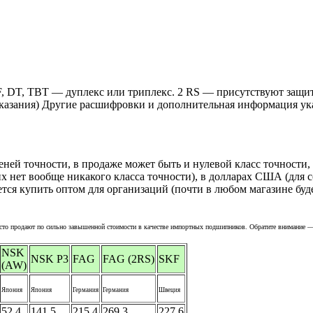
, DT, TBT — дуплекс или триплекс. 2 RS — присутствуют защит
о указания) Другие расшифровки и дополнительная информация у
еней точности, в продаже может быть и нулевой класс точности,
х нет вообще никакого класса точности)
, в долларах США (для 
тся купить оптом для организаций (почти в любом магазине буд
часто продают по сильно завышенной стоимости в качестве импортных подшипников. Обратите внимание —
NSK
NSK P3
FAG
FAG (2RS)
SKF
(AW)
Япония
Япония
Германия
Германия
Швеция
52,4
141,5
215,4
269,3
227,6