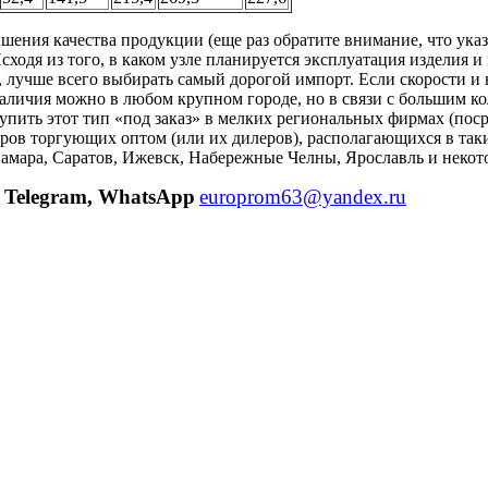
ения качества продукции (еще раз обратите внимание, что ука
Исходя из того, в каком узле планируется эксплуатация изделия и
 лучше всего выбирать самый дорогой импорт. Если скорости 
о наличия можно в любом крупном городе, но в связи с большим
упить этот тип «под заказ» в мелких региональных фирмах (поср
в торгующих оптом (или их дилеров), располагающихся в таких
амара, Саратов, Ижевск, Набережные Челны, Ярославль и некот
Telegram, WhatsApp
europrom63@yandex.ru