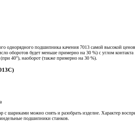
ого однорядного подшипника качения 7013 самой высокой цено
ло оборотов будет меньше примерно на 30 %) с углом контакта 2
(при 40°), наоборот (также примерно на 30 %).
013C)
атор с шариками можно снять и разобрать изделие. Характер во
шпиндельные подшипники станков.