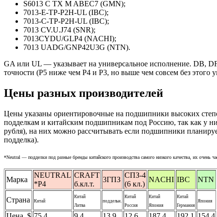
S6013 C TX M ABEC7 (GMN);
7013-E-TP-P2H-UL (IBC);
7013-C-TP-P2H-UL (IBC);
7013 СV.U.J74 (SNR);
7013CYDU/GLP4 (NACHI);
7013 UADG/GNP42U3G (NTN).
GA или UL — указывает на универсальное исполнение. DB, DF
точности (P5 ниже чем P4 и Р3, но выше чем совсем без этог
Цены разных производителей
Цены указаны ориентировочные на подшипники
высоких степ
подделкам и китайским подшипникам под Россию, так как у ни
рубля), на них можно рассчитывать если подшипники планируе
подделка).
*Neutral — подделки под разные бренды китайского производства самого низкого качества, их очень 
NEUTRAL
CRAFT
СПЗ-4
Марка
3ГПЗ
NACHI
IBC
NTN
*P4
б.кл.т.
(6 кл.)
Китай
Китай
Китай
Китай
Страна
Китай
поддельн.
Япония
Литва
Россия
Япония
Германия
Цена, $
75,4
9,4
13,9
12,6
187,4
192,1
154,4