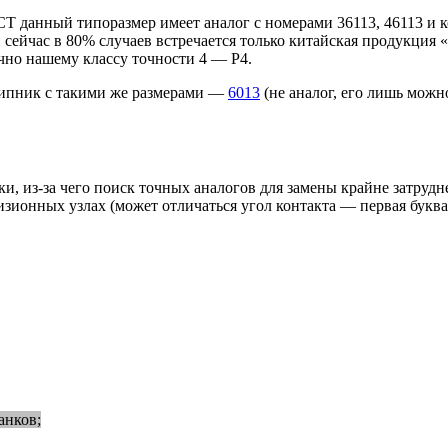
 данный типоразмер имеет аналог с номерами 36113, 46113 и ко
 сейчас в 80% случаев встречается только китайская продукция
но нашему классу точности 4 — P4.
пник с такими же размерами —
6013
(не аналог, его лишь можн
, из-за чего поиск точных аналогов для замены крайне затрудн
онных узлах (может отличаться угол контакта — первая буква в 
анков;