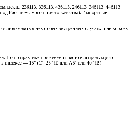
мплекты 236113, 336113, 436113, 246113, 346113, 446113
 «под Россию»самого низкого качества). Импортные
о использовать в некоторых экстренных случаях и не во всех
ен. Но по практике применения часто вся продукция с
индексе — 15° (С), 25° (Е или А5) или 40° (B):