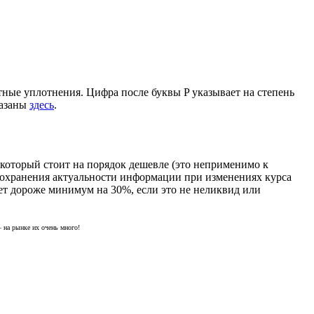
ные уплотнения. Цифра после буквы P указывает на степень
казаны
здесь
.
 который стоит на порядок дешевле (это неприменимо к
сохранения актуальности информации при изменениях курса
ет дороже минимум на 30%, если это не неликвид или
 на рынке их очень много!