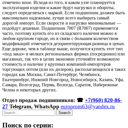
отмечено иное. Исходя из того, в каком узле планируется
эксплуатация изделия и какие будут нагрузки и обороты,
следует определяться с маркой. Если подшипник должен быть
максимально надежным, лучше всего выбирать самый
дорогой импорт. Если скорости и нагрузки минимальные —
подойдут дешевые. Подшипник 7007 (B7007) применяется
часто, поэтому купить его из складского наличия можно в
любом крупном городе, но в связи с большим количеством
модификаций отмечается дезориентирующая разница в ценах.
Еще дороже, чем в таблице выше, получится купить этот тип
«под заказ» в мелких региональных фирмах (посредники) или
магазинах, так что в целях экономии уточняйте возможную
стоимость и наличие у крупных компаний-импортеров
торгующих оптом (или их дилеров), располагающихся в таких
городах как Москва, Санкт-Петербург, Челябинск,
Екатеринбург, Нижний Новгород, Новосибирск, Казань, Уфа,
Самара, Волгоград, Пермь, Вологда, Саратов, Набережные
Челны и некоторых других.
Отдел продаж подшипников: ☎
+7(960) 820-86-
27
Telegram, WhatsApp
europrom63@yandex.ru
Search
Поиск по серии: