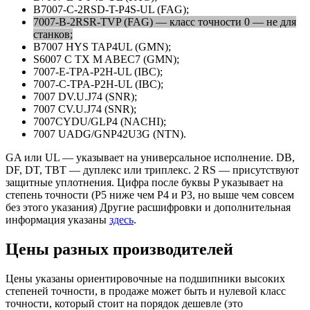
B7007-C-2RSD-T-P4S-UL (FAG);
7007-B-2RSR-TVP (FAG) — класс точности 0 — не для
станков;
B7007 HYS TAP4UL (GMN);
S6007 C TX M ABEC7 (GMN);
7007-E-TPA-P2H-UL (IBC);
7007-C-TPA-P2H-UL (IBC);
7007 DV.U.J74 (SNR);
7007 СV.U.J74 (SNR);
7007CYDU/GLP4 (NACHI);
7007 UADG/GNP42U3G (NTN).
GA или UL — указывает на универсальное исполнение. DB,
DF, DT, TBT — дуплекс или триплекс. 2 RS — присутствуют
защитные уплотнения. Цифра после буквы P указывает на
степень точности (P5 ниже чем P4 и Р3, но выше чем совсем
без этого указания) Другие расшифровки и дополнительная
информация указаны
здесь
.
Цены разных производителей
Цены указаны ориентировочные на подшипники
высоких
степеней точности, в продаже может быть и нулевой класс
точности, который стоит на порядок дешевле (это