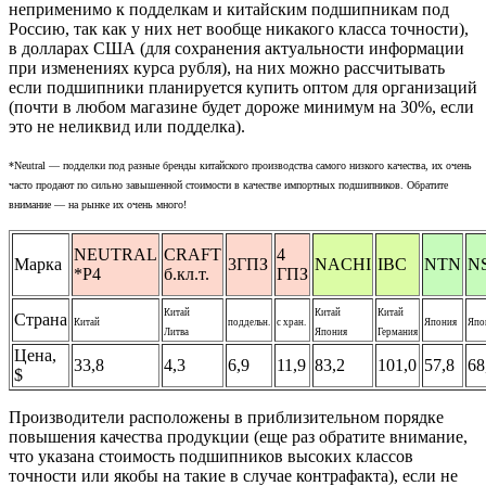
неприменимо к подделкам и китайским подшипникам под
Россию, так как у них нет вообще никакого класса точности)
,
в долларах США (для сохранения актуальности информации
при изменениях курса рубля), на них можно рассчитывать
если подшипники планируется купить оптом для организаций
(почти в любом магазине будет дороже минимум на 30%, если
это не неликвид или подделка).
*Neutral — подделки под разные бренды китайского производства самого низкого качества, их очень
часто продают по сильно завышенной стоимости в качестве импортных подшипников. Обратите
внимание — на рынке их очень много!
NEUTRAL
CRAFT
4
Марка
3ГПЗ
NACHI
IBC
NTN
N
*P4
б.кл.т.
ГПЗ
Китай
Китай
Китай
Страна
Китай
поддельн.
с хран.
Япония
Япо
Литва
Япония
Германия
Цена,
33,8
4,3
6,9
11,9
83,2
101,0
57,8
68
$
Производители расположены в приблизительном порядке
повышения качества продукции (еще раз обратите внимание,
что указана стоимость подшипников высоких классов
точности или якобы на такие в случае контрафакта), если не