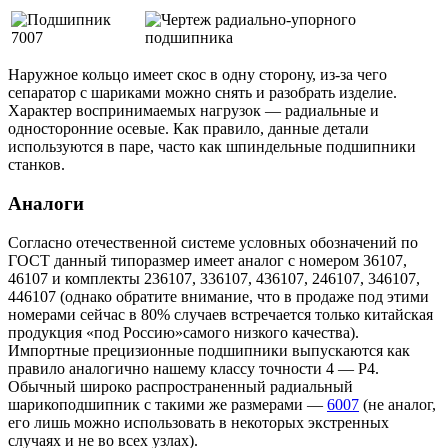
Наружное кольцо имеет скос в одну сторону, из-за чего
сепаратор с шариками можно снять и разобрать изделие.
Характер воспринимаемых нагрузок — радиальные и
односторонние осевые. Как правило, данные детали
используются в паре, часто как шпиндельные подшипники
станков.
Аналоги
Согласно отечественной системе условных обозначений по
ГОСТ данный типоразмер имеет аналог с номером 36107,
46107 и комплекты 236107, 336107, 436107, 246107, 346107,
446107 (однако обратите внимание, что в продаже под этими
номерами сейчас в 80% случаев встречается только китайская
продукция «под Россию»самого низкого качества).
Импортные прецизионные подшипники выпускаются как
правило аналогично нашему классу точности 4 — P4.
Обычный широко распространенный радиальный
шарикоподшипник с такими же размерами —
6007
(не аналог,
его лишь можно использовать в некоторых экстренных
случаях и не во всех узлах).