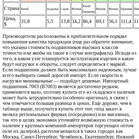
Китай
Страна
Китай
поддельн.
с хран.
Япония
Япония
Япония
Германия
Шве
Германия
Цена,
31,8
5,5
13,8
34,2
86,4
69,1
56,1
111,4
11
$
Производители расположены в приблизительном порядке
повышения качества продукции (еще раз обратите внимание,
что указана стоимость подшипников высоких классов
точности или якобы на такие в случае контрафакта). Исходя из
того, в каком узле планируется эксплуатация изделия и какие
будут нагрузки и обороты, следует определяться с маркой.
Если подшипник должен быть максимально надежным, лучше
всего выбирать самый дорогой импорт. Если скорости и
нагрузки минимальные — подойдут дешевые. Импортный
подшипник 7003 (B7003) является достаточно редким,
применяется мало, поэтому купить его из складского наличия
может быть затруднительно (особенно оригинал), в связи с
чем отмечается большая разница в ценах. Еще дороже, чем в
таблице выше, получится купить этот тип «под заказ» в
мелких региональных фирмах (посредники) или магазинах,
так что в целях экономии уточняйте возможную стоимость и
наличие у крупных компаний-импортеров торгующих оптом
(или их дилеров), располагающихся в таких городах как
Москва, Санкт-Петербург, Челябинск, Екатеринбург, Нижний