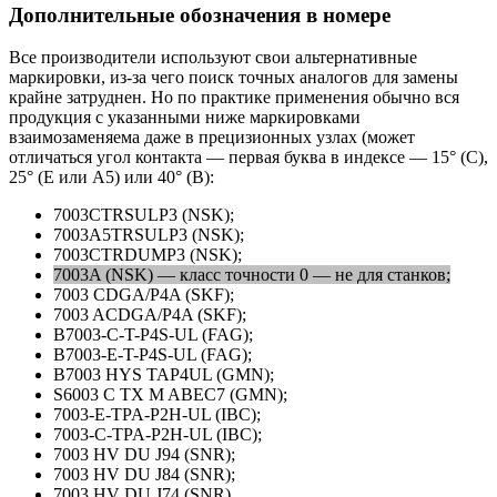
Дополнительные обозначения в номере
Все производители используют свои альтернативные
маркировки, из-за чего поиск точных аналогов для замены
крайне затруднен. Но по практике применения обычно вся
продукция с указанными ниже маркировками
взаимозаменяема даже в прецизионных узлах (может
отличаться угол контакта — первая буква в индексе — 15° (С),
25° (Е или А5) или 40° (B):
7003CTRSULP3 (NSK);
7003A5TRSULP3 (NSK);
7003CTRDUMP3 (NSK);
7003A (NSK) — класс точности 0 — не для станков;
7003 CDGA/P4A (SKF);
7003 ACDGA/P4A (SKF);
B7003-C-T-P4S-UL (FAG);
B7003-E-T-P4S-UL (FAG);
B7003 HYS TAP4UL (GMN);
S6003 C TX M ABEC7 (GMN);
7003-E-TPA-P2H-UL (IBC);
7003-C-TPA-P2H-UL (IBC);
7003 HV DU J94 (SNR);
7003 HV DU J84 (SNR);
7003 HV DU J74 (SNR)