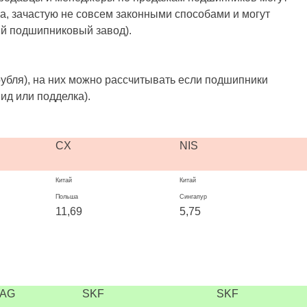
, зачастую не совсем законными способами и могут
ый подшипниковый завод).
убля), на них можно рассчитывать если подшипники
ид или подделка).
CX
NIS
Китай
Китай
Польша
Сингапур
11,69
5,75
FAG
SKF
SKF