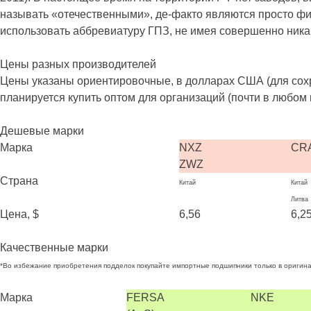
называть «отечественными», де-факто являются просто фи
использовать аббревиатуру ГПЗ, не имея совершенно ник
Цены разных производителей
Цены указаны ориентировочные, в долларах США (для сох
планируется купить оптом для организаций (почти в любом 
Дешевые марки
Марка
NXZ
CR
ZWZ
Страна
Китай
Китай
Литва
Цена, $
6,56
6,2
Качественные марки
*Во избежание приобретения подделок покупайте импортные подшипники только в оригина
Марка
FERSA
NKE