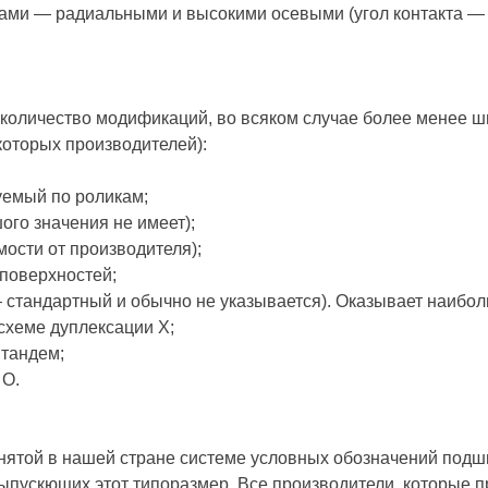
ами — радиальными и высокими осевыми (угол контакта — 2
 количество модификаций, во всяком случае более менее 
которых производителей):
уемый по роликам;
го значения не имеет);
ости от производителя);
поверхностей;
 стандартный и обычно не указывается). Оказывает наибол
хеме дуплексации X;
тандем;
 О.
нятой в нашей стране системе условных обозначений подши
 выпускющих этот типоразмер. Все производители, которы