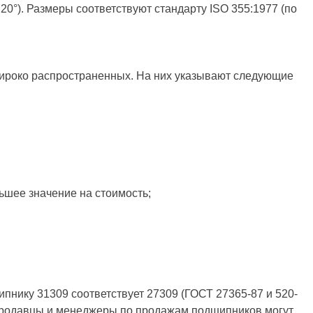
0°). Размеры соответствуют стандарту ISO 355:1977 (по
широко распространенных. На них указывают следующие
ьшее значение на стоимость;
пнику 31309 соответствует 27309 (ГОСТ 27365-87 и 520-
е продавцы и менеджеры по продажам подшипников могут