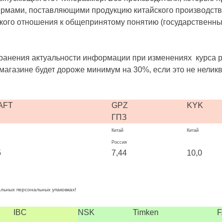
рмами, поставляющими продукцию китайского производства
акого отношения к общепринятому понятию (государственн
ранения актуальности информации при изменениях курса р
магазине будет дороже минимум на 30%, если это не неликв
AFT
GPZ
KYK
ГПЗ
Китай
Китай
Россия
5
7,44
10,0
льных персональных упаковках!
IBC
NSK
Timken