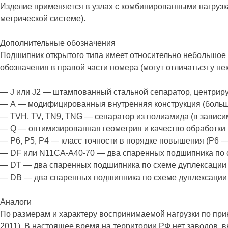
Изделие применяется в узлах с комбинированными нагрузк
метрической системе).
Дополнительные обозначения
Подшипник открытого типа имеет относительно небольшое
обозначения в правой части номера (могут отличаться у не
— J или J2 — штампованный стальной сепаратор, центрир
— А — модифицированныя внутренняя конструкция (большо
— TVH, TV, TN9, TNG — сепаратор из полиамида (в зависим
— Q — оптимизированная геометрия и качество обработки 
— P6, P5, P4 — класс точности в порядке повышения (P6 —
— DF или N11CA-A40-70 — два спаренных подшипника по с
— DT — два спаренных подшипника по схеме дуплексации 
— DB — два спаренных подшипника по схеме дуплексации
Аналоги
По размерам и характеру воспринимаемой нагрузки по при
2011). В настоящее время на территории РФ нет заводов,