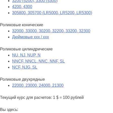
3200 (5200), 3300 (5300)
4200, 4300
305800, 305700 (LR5000, LR5200, LR5300)
Роликовые конические
32000, 33000, 30200, 32200, 33200, 32300
Дюймовые xxx / xxx
Роликовые цилиндрические
NU, NJ, NUP, N
NNCF, NNCL, NNC, NNF, SL
NCF, NJG, SL
Роликовые двухрядные
22000, 23000, 24000, 21300
Текущий курс для расчетов: 1 $ = 100 рублей
Вы здесь: