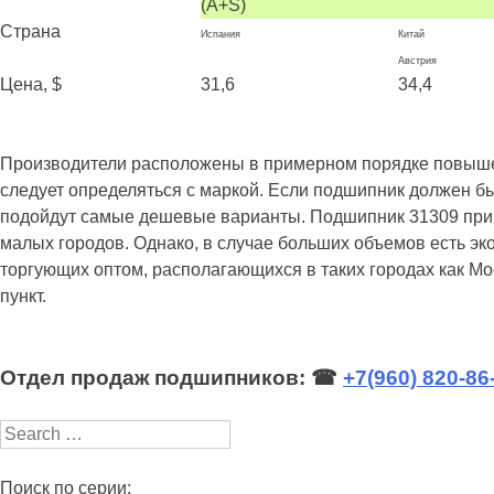
(A+S)
Страна
Испания
Китай
Австрия
Цена, $
31,6
34,4
Производители расположены в примерном порядке повышения
следует определяться с маркой. Если подшипник должен б
подойдут самые дешевые варианты. Подшипник 31309 приме
малых городов. Однако, в случае больших объемов есть эк
торгующих оптом, располагающихся в таких городах как М
пункт.
Отдел продаж подшипников: ☎
+7(960) 820-86
Search
Поиск по серии: