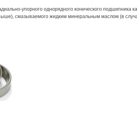
диально-упорного однорядного конического подшипника кач
 выше), смазываемого жидким минеральным маслом (в случа