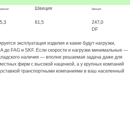
Швеция
рмания
Швеция
5,3
61,5
247,0
DF
уется эксплуатация изделия и какие будут нагрузки,
A до FAG и SKF. Если скорости и нагрузки минимальные —
складского наличия — вполне решаемая задача даже для
местных фирм с высокой наценкой, а у крупных компаний
й доставкой транспортными компаниями в ваш населенный