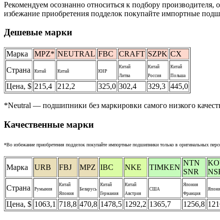
Рекомендуем осознанно относиться к подбору производителя, о
избежание приобретения подделок покупайте импортные подш
Дешевые марки
Марка
MPZ*
NEUTRAL
FBC
CRAFT
SZPK
CX
Китай
Китай
Китай
Страна
Китай
Китай
КНР
Литва
Россия
Польша
Цена, $
215,4
212,2
325,0
302,4
329,3
445,0
*Neutral — подшипники без маркировки самого низкого качес
Качественные марки
*Во избежание приобретения подделок покупайте импортные подшипники только в оригинальных перс
NTN
KO
Марка
URB
FBJ
MPZ
IBC
NKE
TIMKEN
SNR
NS
Китай
Китай
Китай
Япония
Страна
Румыния
Беларусь
США
Япони
Япония
Германия
Австрия
Франция
Цена, $
1063,1
718,8
470,8
1478,5
1292,2
1365,7
1256,8
121