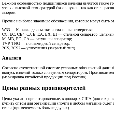
Важной особенностью подшипников качения является также гру
узлах с высокой температурой (зазор нужен, так как сталь рас
зазором.
Прочие наиболее значимые обозначения, которые могут быть о
W33 — Канавка для смазки и смазочные отверстия;
CC, EC, CE4, CJ, E, EA, EX, E1 — стальной сепаратор, цельны
M, MB, EG, CA — латунный сепаратор;
TVP, TNG — полиамидный сепаратор;
2CS, 2CS2 — уплотнения (закрытый тип).
Аналоги
Согласно отечественной системе условных обозначений данный
выпуск изделий только с латунным сепаратором. Производит
(маркировка китайской продукции под Россию).
Цены разных производителей
Цены указаны ориентировочные, в долларах США (для сохране
купить оптом для организаций (почти в любом магазине будет
стали (применяемость больше других).