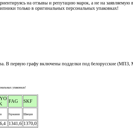
риентируясь на отзывы и репутацию марок, а не на заявляемую 
ипники только в оригинальных персональных упаковках!
тва. В первую графу включены подделки под белорусские (МПЗ,
ональных упаковках!
YO
FAG
SKF
K
я
Германия
Швеция
6,4
1341,6
1370,0