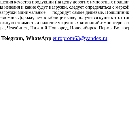
ения качества продукции (на цену дорогих импортных подшипни
ция изделия и какие будут нагрузки, следует определяться с ма
 нагрузки минимальные — подойдут самые дешевые. Подшипник 2
возможно. Дороже, чем в таблице выше, получится купить этот т
озможную стоимость и наличие у крупных компаний-импортеров т
ара, Челябинск, Нижний Новгород, Новосибирск, Пермь, Волгогр
Telegram, WhatsApp
europrom63@yandex.ru