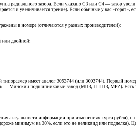
ппа радиального зазора. Если указано С3 или C4 — зазор увел
ширяется и увеличивается трение). Если обычные у вас «горят», 
тражены в номере (отличаются у разных производителей):
й или двойной;
 типоразмер имеет аналог 3053744 (или 3003744). Первый номер
ель — Минский подшипниковый завод (МПЗ, 11 ГПЗ, MPZ). Есть
ния актуальности информации при изменениях курса рубля), н
 дороже минимум на 30%, если это не неликвид или подделка). 