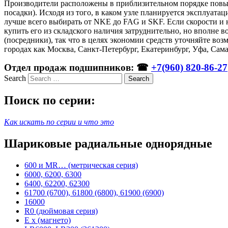
Производители расположены в приблизительном порядке повыш
посадки). Исходя из того, в каком узле планируется эксплуата
лучше всего выбирать от NKE до FAG и SKF. Если скорости и
купить его из складского наличия затруднительно, но вполне 
(посредники), так что в целях экономии средств уточняйте в
городах как Москва, Санкт-Петербург, Екатеринбург, Уфа, Сам
Отдел продаж подшипников: ☎
+7(960) 820-86-27
Search
Поиск по серии:
Как искать по серии и что это
Шариковые радиальные однорядные
600 и MR… (метрическая серия)
6000, 6200, 6300
6400, 62200, 62300
61700 (6700), 61800 (6800), 61900 (6900)
16000
R0 (дюймовая серия)
E x (магнето)