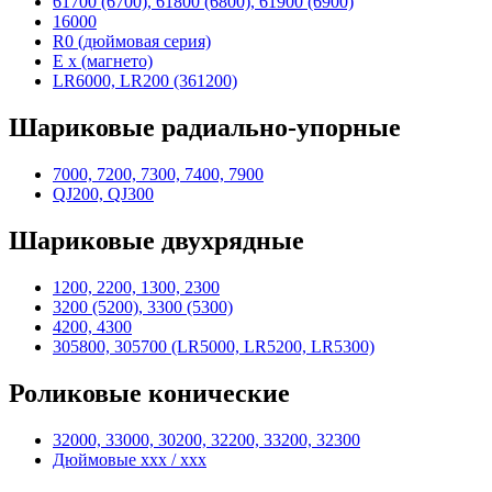
61700 (6700), 61800 (6800), 61900 (6900)
16000
R0 (дюймовая серия)
E x (магнето)
LR6000, LR200 (361200)
Шариковые радиально-упорные
7000, 7200, 7300, 7400, 7900
QJ200, QJ300
Шариковые двухрядные
1200, 2200, 1300, 2300
3200 (5200), 3300 (5300)
4200, 4300
305800, 305700 (LR5000, LR5200, LR5300)
Роликовые конические
32000, 33000, 30200, 32200, 33200, 32300
Дюймовые xxx / xxx