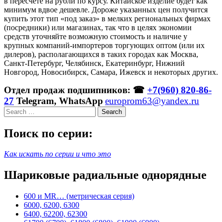
в пересчете на рубли по курсу. Китайское изделие будет как
минимум вдвое дешевле. Дороже указанных цен получится
купить этот тип «под заказ» в мелких региональных фирмах
(посредники) или магазинах, так что в целях экономии
средств уточняйте возможную стоимость и наличие у
крупных компаний-импортеров торгующих оптом (или их
дилеров), располагающихся в таких городах как Москва,
Санкт-Петербург, Челябинск, Екатеринбург, Нижний
Новгород, Новосибирск, Самара, Ижевск и некоторых других.
Отдел продаж подшипников: ☎
+7(960) 820-86-
27
Telegram, WhatsApp
europrom63@yandex.ru
Search
Поиск по серии:
Как искать по серии и что это
Шариковые радиальные однорядные
600 и MR… (метрическая серия)
6000, 6200, 6300
6400, 62200, 62300